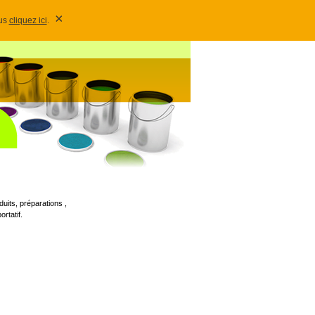
×
lus
cliquez ici
.
uits, préparations ,
rtatif.