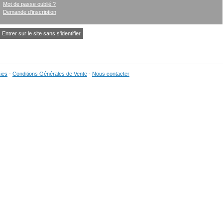
Mot de passe oublié ?
Demande d'inscription
Entrer sur le site sans s'identifier
ies
-
Conditions Générales de Vente
-
Nous contacter