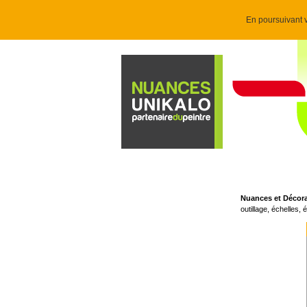
En poursuivant v
Nuances et Décor
outillage, échelles,