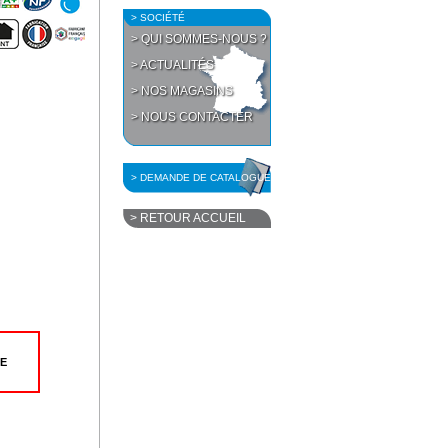
> SOCIÉTÉ
> QUI SOMMES-NOUS ?
> ACTUALITÉS
> NOS MAGASINS
> NOUS CONTACTER
> DEMANDE DE CATALOGUE
> RETOUR ACCUEIL
E