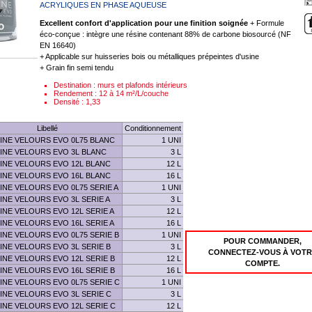
ACRYLIQUES EN PHASE AQUEUSE
Excellent confort d'application pour une finition soignée
+ Formule
éco-conçue : intègre une résine contenant 88% de carbone biosourcé (NF
EN 16640)
+ Applicable sur huisseries bois ou métalliques prépeintes d'usine
+ Grain fin semi tendu
Destination : murs et plafonds intérieurs
Rendement : 12 à 14 m²/L/couche
Densité : 1,33
Libellé
Conditionnement
INE VELOURS EVO 0L75 BLANC
1 UNI
INE VELOURS EVO 3L BLANC
3 L
INE VELOURS EVO 12L BLANC
12 L
INE VELOURS EVO 16L BLANC
16 L
INE VELOURS EVO 0L75 SERIE A
1 UNI
INE VELOURS EVO 3L SERIE A
3 L
INE VELOURS EVO 12L SERIE A
12 L
INE VELOURS EVO 16L SERIE A
16 L
INE VELOURS EVO 0L75 SERIE B
1 UNI
POUR COMMANDER,
INE VELOURS EVO 3L SERIE B
3 L
CONNECTEZ-VOUS À VOTR
INE VELOURS EVO 12L SERIE B
12 L
COMPTE.
INE VELOURS EVO 16L SERIE B
16 L
INE VELOURS EVO 0L75 SERIE C
1 UNI
INE VELOURS EVO 3L SERIE C
3 L
INE VELOURS EVO 12L SERIE C
12 L