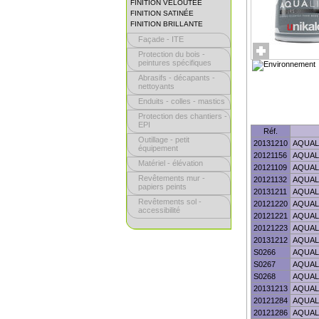
FINITION VELOUTÉE
FINITION SATINÉE
FINITION BRILLANTE
Façade - ITE
Protection du bois -
peintures spécifiques
Abrasifs - décapants -
nettoyants
Enduits - colles - mastics
Protection des chantiers -
EPI
Réf.
Outillage - petit
20131210
AQUAL
équipement
20121156
AQUAL
Matériel - élévation
20121109
AQUAL
Revêtements mur -
20121132
AQUAL
papiers peints
20131211
AQUAL
Revêtements sol -
20121220
AQUAL
accessibilité
20121221
AQUAL
20121223
AQUAL
20131212
AQUAL
S0266
AQUAL
S0267
AQUAL
S0268
AQUAL
20131213
AQUAL
20121284
AQUAL
20121286
AQUAL