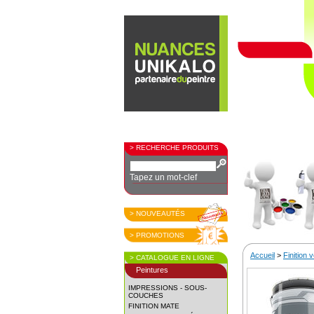
> RECHERCHE PRODUITS
Tapez un mot-clef
> NOUVEAUTÉS
> PROMOTIONS
Accueil
>
Finition 
> CATALOGUE EN LIGNE
Peintures
IMPRESSIONS - SOUS-
COUCHES
FINITION MATE