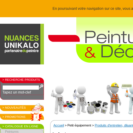
En poursuivant votre navigation sur ce site, vous a
> RECHERCHE PRODUITS
Tapez un mot-clef
> NOUVEAUTÉS
> PROMOTIONS
Accueil
> Petit équipement >
Produits d'entretien, diluant
> CATALOGUE EN LIGNE
Peintures