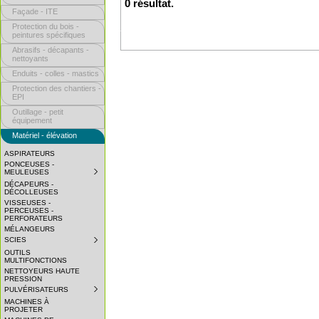
0 résultat.
Façade - ITE
Protection du bois -
peintures spécifiques
Abrasifs - décapants -
nettoyants
Enduits - colles - mastics
Protection des chantiers -
EPI
Outillage - petit
équipement
Matériel - élévation
ASPIRATEURS
PONCEUSES -
MEULEUSES
SUBMENU
COLLAPSED.
DÉCAPEURS -
CLICK
DÉCOLLEUSES
TO
VISSEUSES -
EXPAND
PERCEUSES -
SUBMENU.
PERFORATEURS
MÉLANGEURS
SCIES
SUBMENU
COLLAPSED.
OUTILS
CLICK
MULTIFONCTIONS
TO
NETTOYEURS HAUTE
EXPAND
PRESSION
SUBMENU.
PULVÉRISATEURS
SUBMENU
COLLAPSED.
MACHINES À
CLICK
PROJETER
TO