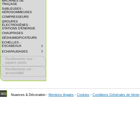
MACHINES DE
EXPAND
TRAÇAGE
SUBMENU.
SABLEUSES -
AÉROGOMMEUSES
COMPRESSEURS
GROUPES
ÉLECTROGÈNES -
STATIONS D'ÉNERGIE
CHAUFFAGES
DÉSHUMIDIFICATEURS
ECHELLES -
ESCABEAUX
SUBMENU
COLLAPSED.
ECHAFAUDAGES
SUBMENU
CLICK
COLLAPSED.
TO
Revêtements mur -
CLICK
EXPAND
TO
papiers peints
SUBMENU.
EXPAND
Revêtements sol -
SUBMENU.
accessibilité
Nuances & Décoration -
Mentions légales
-
Cookies
-
Conditions Générales de Vente