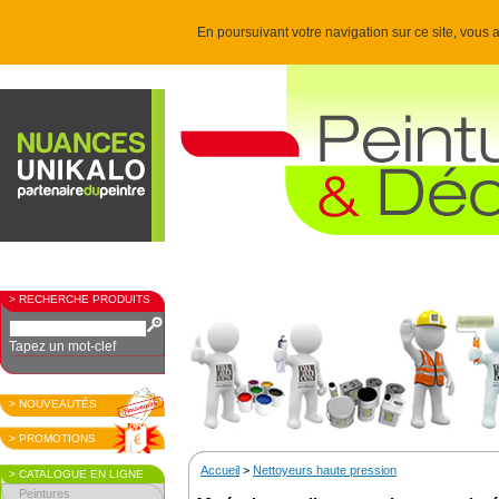
En poursuivant votre navigation sur ce site, vous a
> RECHERCHE PRODUITS
Tapez un mot-clef
> NOUVEAUTÉS
> PROMOTIONS
Accueil
>
Nettoyeurs haute pression
> CATALOGUE EN LIGNE
Peintures