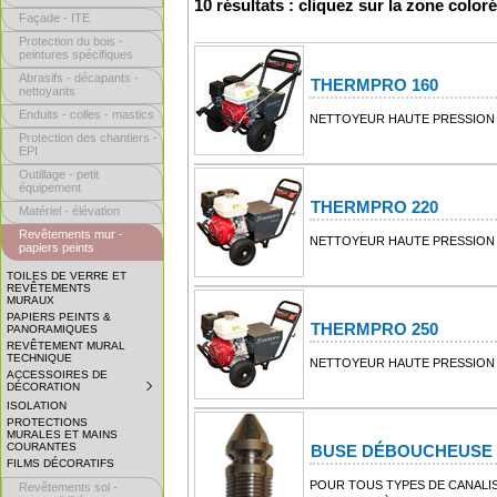
10 résultats : cliquez sur la zone color
Façade - ITE
Protection du bois -
peintures spécifiques
Abrasifs - décapants -
THERMPRO 160
nettoyants
Enduits - colles - mastics
NETTOYEUR HAUTE PRESSION 
Protection des chantiers -
EPI
Outillage - petit
équipement
THERMPRO 220
Matériel - élévation
Revêtements mur -
NETTOYEUR HAUTE PRESSION 
papiers peints
TOILES DE VERRE ET
REVÊTEMENTS
MURAUX
PAPIERS PEINTS &
THERMPRO 250
PANORAMIQUES
REVÊTEMENT MURAL
TECHNIQUE
NETTOYEUR HAUTE PRESSION 
ACCESSOIRES DE
DÉCORATION
SUBMENU
COLLAPSED.
ISOLATION
CLICK
PROTECTIONS
TO
MURALES ET MAINS
EXPAND
COURANTES
BUSE DÉBOUCHEUSE
SUBMENU.
FILMS DÉCORATIFS
POUR TOUS TYPES DE CANALIS
Revêtements sol -