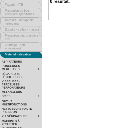
0 résultat.
Façade - ITE
Protection du bois -
peintures spécifiques
Abrasifs - décapants -
nettoyants
Enduits - colles - mastics
Protection des chantiers -
EPI
Outillage - petit
équipement
Matériel - élévation
ASPIRATEURS
PONCEUSES -
MEULEUSES
SUBMENU
COLLAPSED.
DÉCAPEURS -
CLICK
DÉCOLLEUSES
TO
VISSEUSES -
EXPAND
PERCEUSES -
SUBMENU.
PERFORATEURS
MÉLANGEURS
SCIES
SUBMENU
COLLAPSED.
OUTILS
CLICK
MULTIFONCTIONS
TO
NETTOYEURS HAUTE
EXPAND
PRESSION
SUBMENU.
PULVÉRISATEURS
SUBMENU
COLLAPSED.
MACHINES À
CLICK
PROJETER
TO