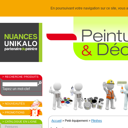
En poursuivant votre navigation sur ce site, vous a
> RECHERCHE PRODUITS
Tapez un mot-clef
> NOUVEAUTÉS
> PROMOTIONS
Accueil
> Petit équipement >
Plinthes
> CATALOGUE EN LIGNE
Peintures