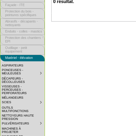
0 résultat.
Façade - ITE
Protection du bois -
peintures spécifiques
Abrasifs - décapants -
nettoyants
Enduits - colles - mastics
Protection des chantiers -
EPI
Outillage - petit
équipement
Matériel - élévation
ASPIRATEURS
PONCEUSES -
MEULEUSES
SUBMENU
COLLAPSED.
DÉCAPEURS -
CLICK
DÉCOLLEUSES
TO
VISSEUSES -
EXPAND
PERCEUSES -
SUBMENU.
PERFORATEURS
MÉLANGEURS
SCIES
SUBMENU
COLLAPSED.
OUTILS
CLICK
MULTIFONCTIONS
TO
NETTOYEURS HAUTE
EXPAND
PRESSION
SUBMENU.
PULVÉRISATEURS
SUBMENU
COLLAPSED.
MACHINES À
CLICK
PROJETER
TO