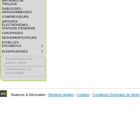
MACHINES DE
EXPAND
TRAÇAGE
SUBMENU.
SABLEUSES -
AÉROGOMMEUSES
COMPRESSEURS
GROUPES
ÉLECTROGÈNES -
STATIONS D'ÉNERGIE
CHAUFFAGES
DÉSHUMIDIFICATEURS
ECHELLES -
ESCABEAUX
SUBMENU
COLLAPSED.
ECHAFAUDAGES
SUBMENU
CLICK
COLLAPSED.
TO
Revêtements mur -
CLICK
EXPAND
TO
papiers peints
SUBMENU.
EXPAND
Revêtements sol -
SUBMENU.
accessibilité
Nuances & Décoration -
Mentions légales
-
Cookies
-
Conditions Générales de Vente