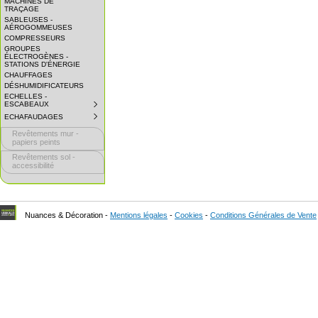
MACHINES DE
EXPAND
TRAÇAGE
SUBMENU.
SABLEUSES -
AÉROGOMMEUSES
COMPRESSEURS
GROUPES
ÉLECTROGÈNES -
STATIONS D'ÉNERGIE
CHAUFFAGES
DÉSHUMIDIFICATEURS
ECHELLES -
ESCABEAUX
SUBMENU
COLLAPSED.
ECHAFAUDAGES
SUBMENU
CLICK
COLLAPSED.
TO
Revêtements mur -
CLICK
EXPAND
TO
papiers peints
SUBMENU.
EXPAND
Revêtements sol -
SUBMENU.
accessibilité
Nuances & Décoration -
Mentions légales
-
Cookies
-
Conditions Générales de Vente