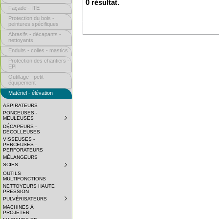
0 résultat.
Façade - ITE
Protection du bois -
peintures spécifiques
Abrasifs - décapants -
nettoyants
Enduits - colles - mastics
Protection des chantiers -
EPI
Outillage - petit
équipement
Matériel - élévation
ASPIRATEURS
PONCEUSES -
MEULEUSES
SUBMENU
COLLAPSED.
DÉCAPEURS -
CLICK
DÉCOLLEUSES
TO
VISSEUSES -
EXPAND
PERCEUSES -
SUBMENU.
PERFORATEURS
MÉLANGEURS
SCIES
SUBMENU
COLLAPSED.
OUTILS
CLICK
MULTIFONCTIONS
TO
NETTOYEURS HAUTE
EXPAND
PRESSION
SUBMENU.
PULVÉRISATEURS
SUBMENU
COLLAPSED.
MACHINES À
CLICK
PROJETER
TO