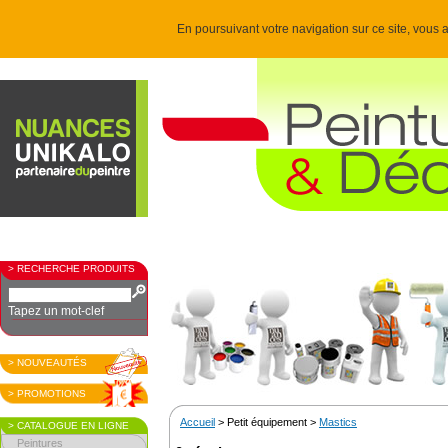
En poursuivant votre navigation sur ce site, vous a
> RECHERCHE PRODUITS
Tapez un mot-clef
> NOUVEAUTÉS
> PROMOTIONS
Accueil
> Petit équipement >
Mastics
> CATALOGUE EN LIGNE
Peintures