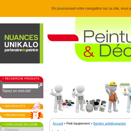
En poursuivant votre navigation sur ce site, vous a
> RECHERCHE PRODUITS
Tapez un mot-clef
> NOUVEAUTÉS
> PROMOTIONS
Accueil
> Petit équipement >
Bandes antidérapantes
> CATALOGUE EN LIGNE
Peintures