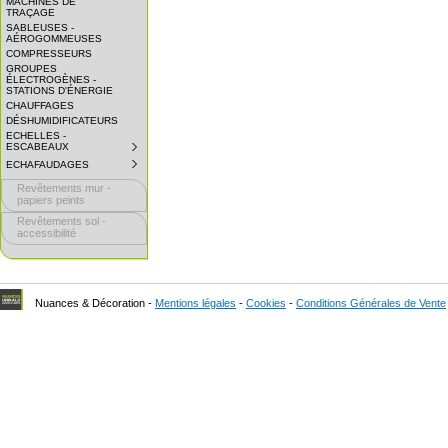
MACHINES DE
EXPAND
TRAÇAGE
SUBMENU.
SABLEUSES -
AÉROGOMMEUSES
COMPRESSEURS
GROUPES
ÉLECTROGÈNES -
STATIONS D'ÉNERGIE
CHAUFFAGES
DÉSHUMIDIFICATEURS
ECHELLES -
ESCABEAUX
SUBMENU
COLLAPSED.
ECHAFAUDAGES
SUBMENU
CLICK
COLLAPSED.
TO
Revêtements mur -
CLICK
EXPAND
TO
papiers peints
SUBMENU.
EXPAND
Revêtements sol -
SUBMENU.
accessibilité
Nuances & Décoration -
Mentions légales
-
Cookies
-
Conditions Générales de Vente