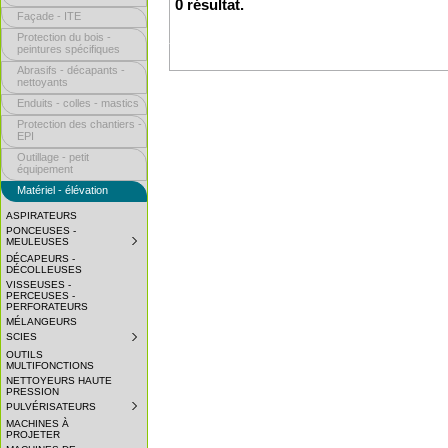
0 résultat.
Façade - ITE
Protection du bois -
peintures spécifiques
Abrasifs - décapants -
nettoyants
Enduits - colles - mastics
Protection des chantiers -
EPI
Outillage - petit
équipement
Matériel - élévation
ASPIRATEURS
PONCEUSES -
MEULEUSES
SUBMENU
COLLAPSED.
DÉCAPEURS -
CLICK
DÉCOLLEUSES
TO
VISSEUSES -
EXPAND
PERCEUSES -
SUBMENU.
PERFORATEURS
MÉLANGEURS
SCIES
SUBMENU
COLLAPSED.
OUTILS
CLICK
MULTIFONCTIONS
TO
NETTOYEURS HAUTE
EXPAND
PRESSION
SUBMENU.
PULVÉRISATEURS
SUBMENU
COLLAPSED.
MACHINES À
CLICK
PROJETER
TO