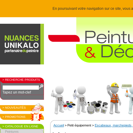
En poursuivant votre navigation sur ce site, vous a
> RECHERCHE PRODUITS
Tapez un mot-clef
> NOUVEAUTÉS
> PROMOTIONS
Accueil
> Petit équipement >
Escabeaux, marchepieds, 
> CATALOGUE EN LIGNE
Peintures