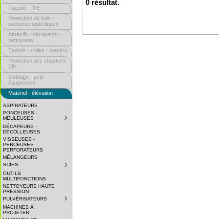
0 résultat.
Façade - ITE
Protection du bois -
peintures spécifiques
Abrasifs - décapants -
nettoyants
Enduits - colles - mastics
Protection des chantiers -
EPI
Outillage - petit
équipement
Matériel - élévation
ASPIRATEURS
PONCEUSES -
MEULEUSES
SUBMENU
COLLAPSED.
DÉCAPEURS -
CLICK
DÉCOLLEUSES
TO
VISSEUSES -
EXPAND
PERCEUSES -
SUBMENU.
PERFORATEURS
MÉLANGEURS
SCIES
SUBMENU
COLLAPSED.
OUTILS
CLICK
MULTIFONCTIONS
TO
NETTOYEURS HAUTE
EXPAND
PRESSION
SUBMENU.
PULVÉRISATEURS
SUBMENU
COLLAPSED.
MACHINES À
CLICK
PROJETER
TO