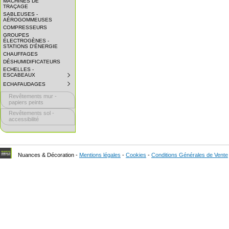
MACHINES DE
EXPAND
TRAÇAGE
SUBMENU.
SABLEUSES -
AÉROGOMMEUSES
COMPRESSEURS
GROUPES
ÉLECTROGÈNES -
STATIONS D'ÉNERGIE
CHAUFFAGES
DÉSHUMIDIFICATEURS
ECHELLES -
ESCABEAUX
SUBMENU
COLLAPSED.
ECHAFAUDAGES
SUBMENU
CLICK
COLLAPSED.
TO
Revêtements mur -
CLICK
EXPAND
TO
papiers peints
SUBMENU.
EXPAND
Revêtements sol -
SUBMENU.
accessibilité
Nuances & Décoration -
Mentions légales
-
Cookies
-
Conditions Générales de Vente