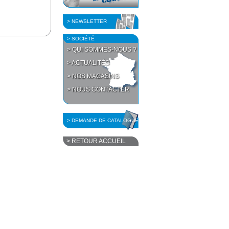
> NEWSLETTER
> SOCIÉTÉ
> QUI SOMMES-NOUS ?
> ACTUALITÉS
> NOS MAGASINS
> NOUS CONTACTER
> DEMANDE DE CATALOGUE
> RETOUR ACCUEIL