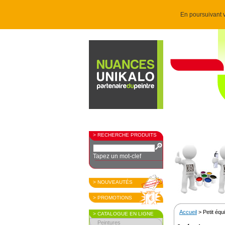
En poursuivant v
> RECHERCHE PRODUITS
Tapez un mot-clef
> NOUVEAUTÉS
> PROMOTIONS
Accueil
> Petit éq
> CATALOGUE EN LIGNE
Peintures