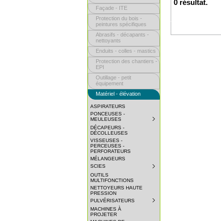
0 résultat.
Façade - ITE
Protection du bois -
peintures spécifiques
Abrasifs - décapants -
nettoyants
Enduits - colles - mastics
Protection des chantiers -
EPI
Outillage - petit
équipement
Matériel - élévation
ASPIRATEURS
PONCEUSES -
MEULEUSES
SUBMENU
COLLAPSED.
DÉCAPEURS -
CLICK
DÉCOLLEUSES
TO
VISSEUSES -
EXPAND
PERCEUSES -
SUBMENU.
PERFORATEURS
MÉLANGEURS
SCIES
SUBMENU
COLLAPSED.
OUTILS
CLICK
MULTIFONCTIONS
TO
NETTOYEURS HAUTE
EXPAND
PRESSION
SUBMENU.
PULVÉRISATEURS
SUBMENU
COLLAPSED.
MACHINES À
CLICK
PROJETER
TO