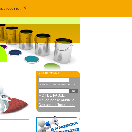
×
lus
cliquez ici
.
> MON COMPTE
CODE D'ACCÈS / N° DE COMPTE
MOT DE PASSE
Mot de passe oublié ?
Demande d'inscription