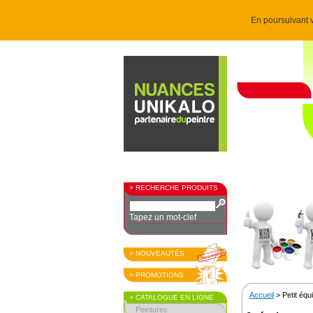
En poursuivant v
> RECHERCHE PRODUITS
Tapez un mot-clef
> NOUVEAUTÉS
> PROMOTIONS
Accueil
> Petit éq
> CATALOGUE EN LIGNE
Peintures