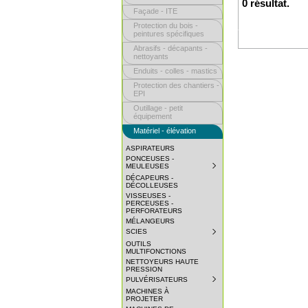
0 résultat.
Façade - ITE
Protection du bois -
peintures spécifiques
Abrasifs - décapants -
nettoyants
Enduits - colles - mastics
Protection des chantiers -
EPI
Outillage - petit
équipement
Matériel - élévation
ASPIRATEURS
PONCEUSES -
MEULEUSES
SUBMENU
COLLAPSED.
DÉCAPEURS -
CLICK
DÉCOLLEUSES
TO
VISSEUSES -
EXPAND
PERCEUSES -
SUBMENU.
PERFORATEURS
MÉLANGEURS
SCIES
SUBMENU
COLLAPSED.
OUTILS
CLICK
MULTIFONCTIONS
TO
NETTOYEURS HAUTE
EXPAND
PRESSION
SUBMENU.
PULVÉRISATEURS
SUBMENU
COLLAPSED.
MACHINES À
CLICK
PROJETER
TO