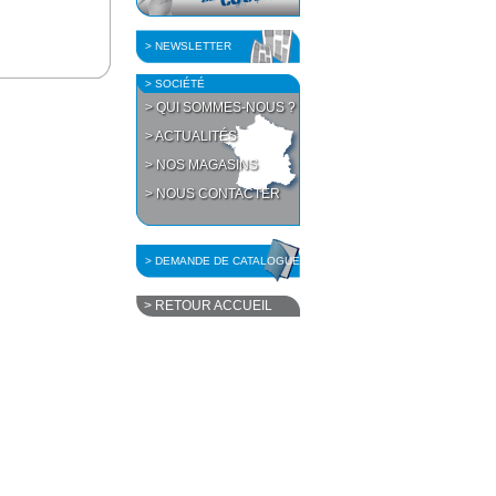
> NEWSLETTER
> SOCIÉTÉ
> QUI SOMMES-NOUS ?
> ACTUALITÉS
> NOS MAGASINS
> NOUS CONTACTER
> DEMANDE DE CATALOGUE
> RETOUR ACCUEIL