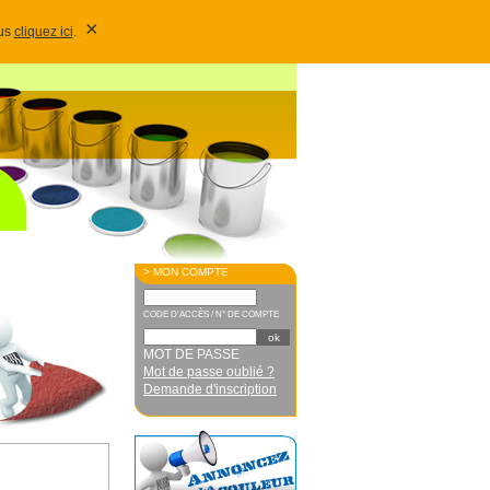
×
lus
cliquez ici
.
> MON COMPTE
CODE D'ACCÈS / N° DE COMPTE
MOT DE PASSE
Mot de passe oublié ?
Demande d'inscription