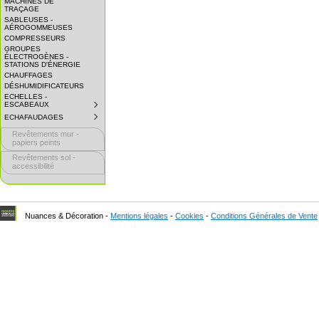
MACHINES DE
EXPAND
TRAÇAGE
SUBMENU.
SABLEUSES -
AÉROGOMMEUSES
COMPRESSEURS
GROUPES
ÉLECTROGÈNES -
STATIONS D'ÉNERGIE
CHAUFFAGES
DÉSHUMIDIFICATEURS
ECHELLES -
ESCABEAUX
SUBMENU
COLLAPSED.
ECHAFAUDAGES
SUBMENU
CLICK
COLLAPSED.
TO
Revêtements mur -
CLICK
EXPAND
TO
papiers peints
SUBMENU.
EXPAND
Revêtements sol -
SUBMENU.
accessibilité
Nuances & Décoration -
Mentions légales
-
Cookies
-
Conditions Générales de Vente