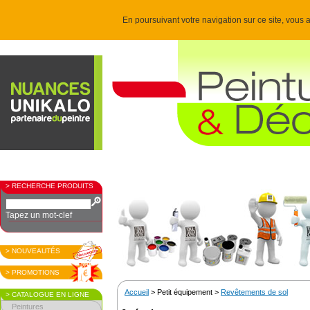
En poursuivant votre navigation sur ce site, vous a
> RECHERCHE PRODUITS
Tapez un mot-clef
> NOUVEAUTÉS
> PROMOTIONS
Accueil
> Petit équipement >
Revêtements de sol
> CATALOGUE EN LIGNE
Peintures