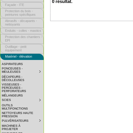
0 résultat.
Façade - ITE
Protection du bois -
peintures spécifiques
Abrasifs - décapants -
nettoyants
Enduits - colles - mastics
Protection des chantiers -
EPI
Outillage - petit
équipement
Matériel - élévation
ASPIRATEURS
PONCEUSES -
MEULEUSES
SUBMENU
COLLAPSED.
DÉCAPEURS -
CLICK
DÉCOLLEUSES
TO
VISSEUSES -
EXPAND
PERCEUSES -
SUBMENU.
PERFORATEURS
MÉLANGEURS
SCIES
SUBMENU
COLLAPSED.
OUTILS
CLICK
MULTIFONCTIONS
TO
NETTOYEURS HAUTE
EXPAND
PRESSION
SUBMENU.
PULVÉRISATEURS
SUBMENU
COLLAPSED.
MACHINES À
CLICK
PROJETER
TO