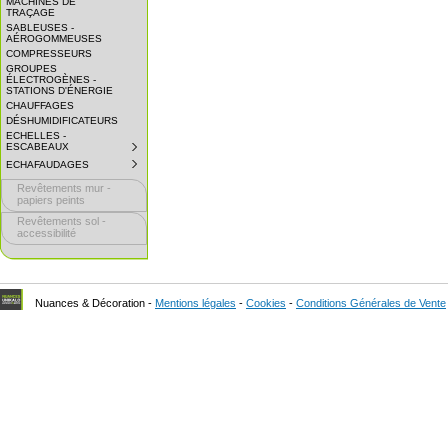
MACHINES DE
EXPAND
TRAÇAGE
SUBMENU.
SABLEUSES -
AÉROGOMMEUSES
COMPRESSEURS
GROUPES
ÉLECTROGÈNES -
STATIONS D'ÉNERGIE
CHAUFFAGES
DÉSHUMIDIFICATEURS
ECHELLES -
ESCABEAUX
SUBMENU
COLLAPSED.
ECHAFAUDAGES
SUBMENU
CLICK
COLLAPSED.
TO
Revêtements mur -
CLICK
EXPAND
TO
papiers peints
SUBMENU.
EXPAND
Revêtements sol -
SUBMENU.
accessibilité
Nuances & Décoration -
Mentions légales
-
Cookies
-
Conditions Générales de Vente