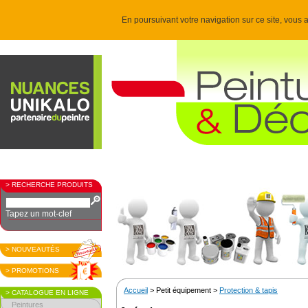
En poursuivant votre navigation sur ce site, vous a
> RECHERCHE PRODUITS
Tapez un mot-clef
> NOUVEAUTÉS
> PROMOTIONS
Accueil
> Petit équipement >
Protection & tapis
> CATALOGUE EN LIGNE
Peintures