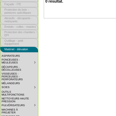
0 résultat.
Façade - ITE
Protection du bois -
peintures spécifiques
Abrasifs - décapants -
nettoyants
Enduits - colles - mastics
Protection des chantiers -
EPI
Outillage - petit
équipement
Matériel - élévation
ASPIRATEURS
PONCEUSES -
MEULEUSES
SUBMENU
COLLAPSED.
DÉCAPEURS -
CLICK
DÉCOLLEUSES
TO
VISSEUSES -
EXPAND
PERCEUSES -
SUBMENU.
PERFORATEURS
MÉLANGEURS
SCIES
SUBMENU
COLLAPSED.
OUTILS
CLICK
MULTIFONCTIONS
TO
NETTOYEURS HAUTE
EXPAND
PRESSION
SUBMENU.
PULVÉRISATEURS
SUBMENU
COLLAPSED.
MACHINES À
CLICK
PROJETER
TO