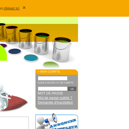
×
lus
cliquez ici
.
> MON COMPTE
CODE D'ACCÈS / N° DE COMPTE
MOT DE PASSE
Mot de passe oublié ?
Demande d'inscription