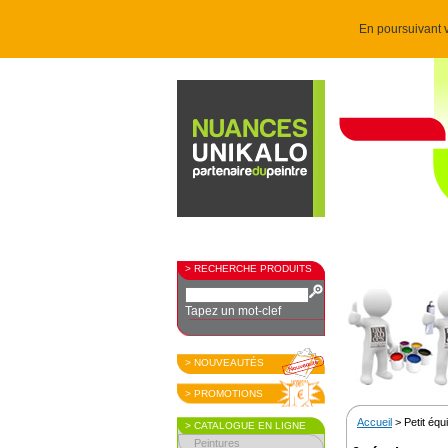
En poursuivant v
> RECHERCHE PRODUITS
Tapez un mot-clef
> NOUVEAUTÉS
> PROMOTIONS
Accueil
> Petit éq
> CATALOGUE EN LIGNE
Peintures