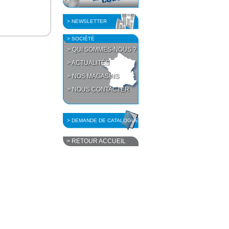
> NEWSLETTER
> SOCIÉTÉ
> QUI SOMMES-NOUS ?
> ACTUALITÉS
> NOS MAGASINS
> NOUS CONTACTER
> DEMANDE DE CATALOGUE
> RETOUR ACCUEIL