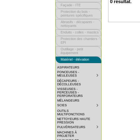
0 résultat.
Façade - ITE
Protection du bois -
peintures spécifiques
Abrasifs - décapants -
nettoyants
Enduits - colles - mastics
Protection des chantiers -
EPI
Outillage - petit
équipement
Matériel - élévation
ASPIRATEURS
PONCEUSES -
MEULEUSES
SUBMENU
COLLAPSED.
DÉCAPEURS -
CLICK
DÉCOLLEUSES
TO
VISSEUSES -
EXPAND
PERCEUSES -
SUBMENU.
PERFORATEURS
MÉLANGEURS
SCIES
SUBMENU
COLLAPSED.
OUTILS
CLICK
MULTIFONCTIONS
TO
NETTOYEURS HAUTE
EXPAND
PRESSION
SUBMENU.
PULVÉRISATEURS
SUBMENU
COLLAPSED.
MACHINES À
CLICK
PROJETER
TO