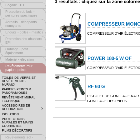
3 résultats : cliquez sur la zone coloré
Façade - ITE
Protection du bois -
peintures spécifiques
Abrasifs - décapants -
COMPRESSEUR MONO
nettoyants
Enduits - colles - mastics
COMPRESSEUR D'AIR ÉLECTRI
Protection des chantiers -
EPI
Outillage - petit
équipement
POWER 180-5 W OF
Matériel - élévation
Revêtements mur -
COMPRESSEUR D'AIR ÉLECTRI
papiers peints
TOILES DE VERRE ET
REVÊTEMENTS
MURAUX
RF 60 G
PAPIERS PEINTS &
PANORAMIQUES
PISTOLET DE GONFLAGE À AI
REVÊTEMENT MURAL
TECHNIQUE
GONFLAGE DES PNEUS
ACCESSOIRES DE
DÉCORATION
SUBMENU
COLLAPSED.
ISOLATION
CLICK
PROTECTIONS
TO
MURALES ET MAINS
EXPAND
COURANTES
SUBMENU.
FILMS DÉCORATIFS
Revêtements sol -