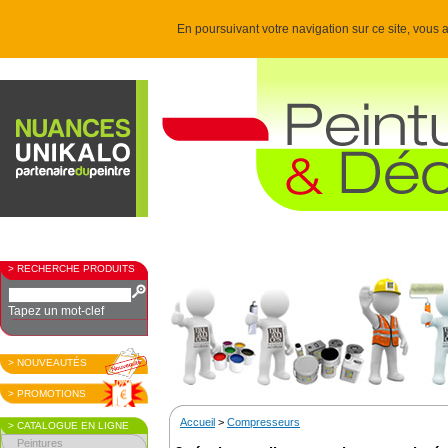
En poursuivant votre navigation sur ce site, vous a
> RECHERCHE PRODUITS
Tapez un mot-clef
> NOUVEAUTÉS
> PROMOTIONS
Accueil
>
Compresseurs
> CATALOGUE EN LIGNE
Peintures