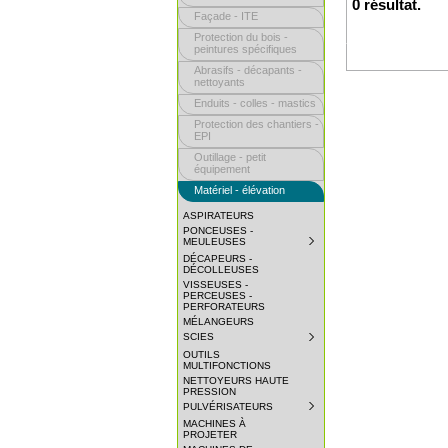
0 résultat.
Façade - ITE
Protection du bois -
peintures spécifiques
Abrasifs - décapants -
nettoyants
Enduits - colles - mastics
Protection des chantiers -
EPI
Outillage - petit
équipement
Matériel - élévation
ASPIRATEURS
PONCEUSES -
MEULEUSES
SUBMENU
COLLAPSED.
DÉCAPEURS -
CLICK
DÉCOLLEUSES
TO
VISSEUSES -
EXPAND
PERCEUSES -
SUBMENU.
PERFORATEURS
MÉLANGEURS
SCIES
SUBMENU
COLLAPSED.
OUTILS
CLICK
MULTIFONCTIONS
TO
NETTOYEURS HAUTE
EXPAND
PRESSION
SUBMENU.
PULVÉRISATEURS
SUBMENU
COLLAPSED.
MACHINES À
CLICK
PROJETER
TO