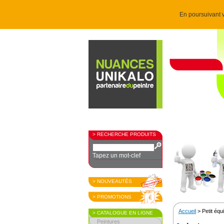
En poursuivant v
> RECHERCHE PRODUITS
Tapez un mot-clef
> NOUVEAUTÉS
> PROMOTIONS
Accueil
> Petit éq
> CATALOGUE EN LIGNE
Peintures