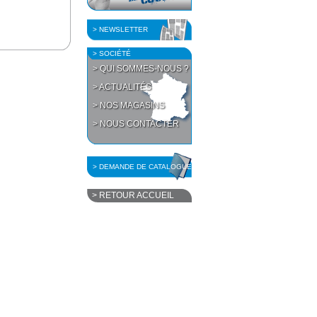
> NEWSLETTER
> SOCIÉTÉ
> QUI SOMMES-NOUS ?
> ACTUALITÉS
> NOS MAGASINS
> NOUS CONTACTER
> DEMANDE DE CATALOGUE
> RETOUR ACCUEIL