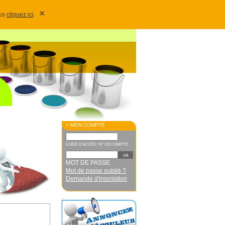
×
lus
cliquez ici
.
> MON COMPTE
CODE D'ACCÈS / N° DE COMPTE
MOT DE PASSE
Mot de passe oublié ?
Demande d'inscription