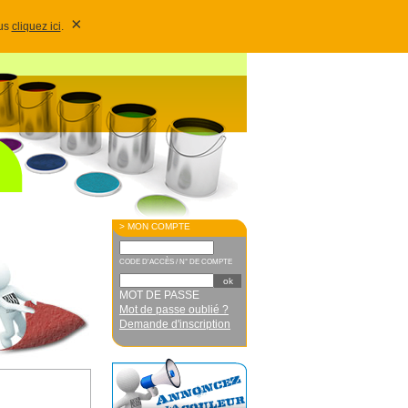
×
lus
cliquez ici
.
> MON COMPTE
CODE D'ACCÈS / N° DE COMPTE
MOT DE PASSE
Mot de passe oublié ?
Demande d'inscription