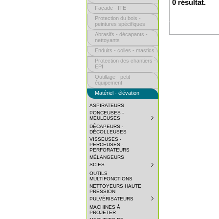
0 résultat.
Façade - ITE
Protection du bois -
peintures spécifiques
Abrasifs - décapants -
nettoyants
Enduits - colles - mastics
Protection des chantiers -
EPI
Outillage - petit
équipement
Matériel - élévation
ASPIRATEURS
PONCEUSES -
MEULEUSES
SUBMENU
COLLAPSED.
DÉCAPEURS -
CLICK
DÉCOLLEUSES
TO
VISSEUSES -
EXPAND
PERCEUSES -
SUBMENU.
PERFORATEURS
MÉLANGEURS
SCIES
SUBMENU
COLLAPSED.
OUTILS
CLICK
MULTIFONCTIONS
TO
NETTOYEURS HAUTE
EXPAND
PRESSION
SUBMENU.
PULVÉRISATEURS
SUBMENU
COLLAPSED.
MACHINES À
CLICK
PROJETER
TO