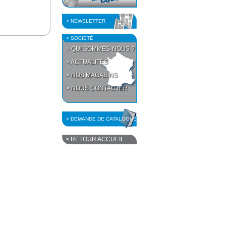
> NEWSLETTER
> SOCIÉTÉ
> QUI SOMMES-NOUS ?
> ACTUALITÉS
> NOS MAGASINS
> NOUS CONTACTER
> DEMANDE DE CATALOGUE
> RETOUR ACCUEIL