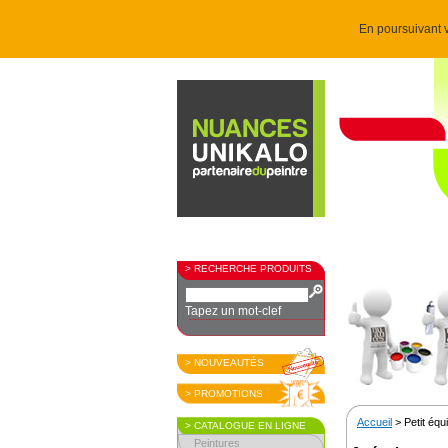
En poursuivant v
> RECHERCHE PRODUITS
Tapez un mot-clef
> NOUVEAUTÉS
> PROMOTIONS
Accueil
> Petit éq
> CATALOGUE EN LIGNE
Peintures