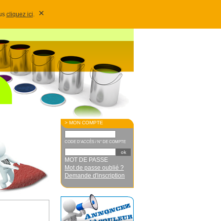
×
lus
cliquez ici
.
> MON COMPTE
CODE D'ACCÈS / N° DE COMPTE
MOT DE PASSE
Mot de passe oublié ?
Demande d'inscription