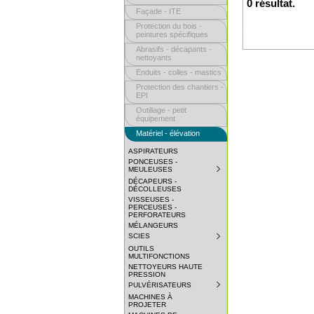
0 résultat.
Façade - ITE
Protection du bois -
peintures spécifiques
Abrasifs - décapants -
nettoyants
Enduits - colles - mastics
Protection des chantiers -
EPI
Outillage - petit
équipement
Matériel - élévation
ASPIRATEURS
PONCEUSES -
MEULEUSES
SUBMENU
COLLAPSED.
DÉCAPEURS -
CLICK
DÉCOLLEUSES
TO
VISSEUSES -
EXPAND
PERCEUSES -
SUBMENU.
PERFORATEURS
MÉLANGEURS
SCIES
SUBMENU
COLLAPSED.
OUTILS
CLICK
MULTIFONCTIONS
TO
NETTOYEURS HAUTE
EXPAND
PRESSION
SUBMENU.
PULVÉRISATEURS
SUBMENU
COLLAPSED.
MACHINES À
CLICK
PROJETER
TO