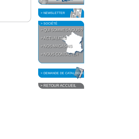
> NEWSLETTER
> SOCIÉTÉ
> QUI SOMMES-NOUS ?
> ACTUALITÉS
> NOS MAGASINS
> NOUS CONTACTER
> DEMANDE DE CATALOGUE
> RETOUR ACCUEIL