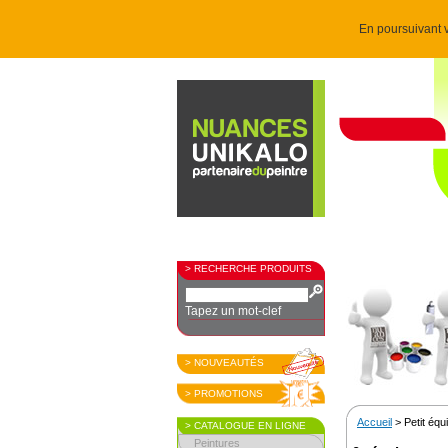
En poursuivant v
> RECHERCHE PRODUITS
Tapez un mot-clef
> NOUVEAUTÉS
> PROMOTIONS
Accueil
> Petit éq
> CATALOGUE EN LIGNE
Peintures