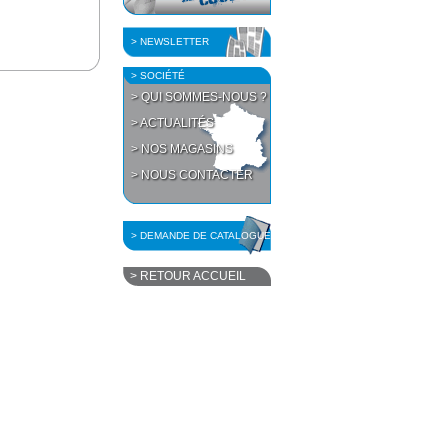
> NEWSLETTER
> SOCIÉTÉ
> QUI SOMMES-NOUS ?
> ACTUALITÉS
> NOS MAGASINS
> NOUS CONTACTER
> DEMANDE DE CATALOGUE
> RETOUR ACCUEIL