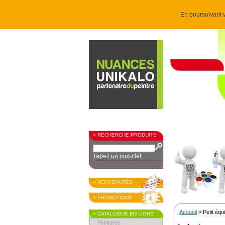
En poursuivant v
> RECHERCHE PRODUITS
Tapez un mot-clef
> NOUVEAUTÉS
> PROMOTIONS
Accueil
> Petit éq
> CATALOGUE EN LIGNE
Peintures