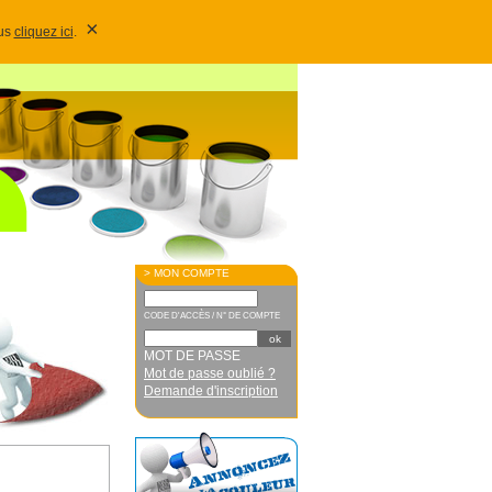
×
lus
cliquez ici
.
> MON COMPTE
CODE D'ACCÈS / N° DE COMPTE
MOT DE PASSE
Mot de passe oublié ?
Demande d'inscription