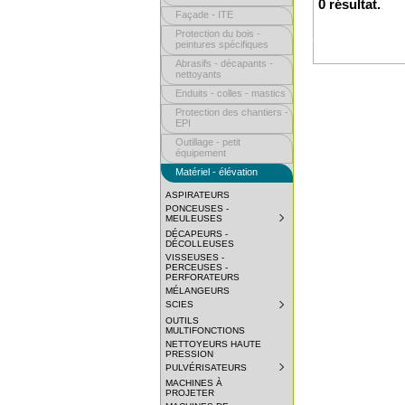
0 résultat.
Façade - ITE
Protection du bois -
peintures spécifiques
Abrasifs - décapants -
nettoyants
Enduits - colles - mastics
Protection des chantiers -
EPI
Outillage - petit
équipement
Matériel - élévation
ASPIRATEURS
PONCEUSES -
MEULEUSES
SUBMENU
COLLAPSED.
DÉCAPEURS -
CLICK
DÉCOLLEUSES
TO
VISSEUSES -
EXPAND
PERCEUSES -
SUBMENU.
PERFORATEURS
MÉLANGEURS
SCIES
SUBMENU
COLLAPSED.
OUTILS
CLICK
MULTIFONCTIONS
TO
NETTOYEURS HAUTE
EXPAND
PRESSION
SUBMENU.
PULVÉRISATEURS
SUBMENU
COLLAPSED.
MACHINES À
CLICK
PROJETER
TO