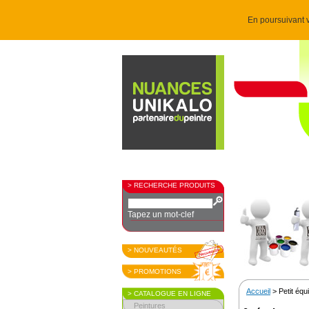
En poursuivant v
> RECHERCHE PRODUITS
Tapez un mot-clef
> NOUVEAUTÉS
> PROMOTIONS
Accueil
> Petit éq
> CATALOGUE EN LIGNE
Peintures