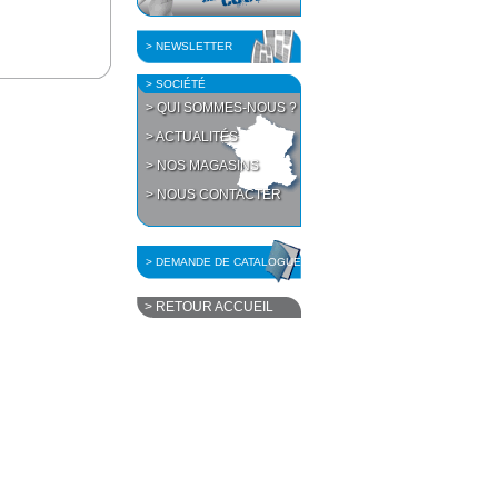
> NEWSLETTER
> SOCIÉTÉ
> QUI SOMMES-NOUS ?
> ACTUALITÉS
> NOS MAGASINS
> NOUS CONTACTER
> DEMANDE DE CATALOGUE
> RETOUR ACCUEIL