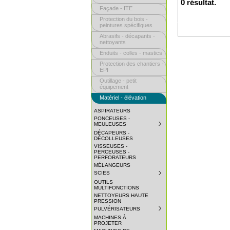
0 résultat.
Façade - ITE
Protection du bois -
peintures spécifiques
Abrasifs - décapants -
nettoyants
Enduits - colles - mastics
Protection des chantiers -
EPI
Outillage - petit
équipement
Matériel - élévation
ASPIRATEURS
PONCEUSES -
MEULEUSES
SUBMENU
COLLAPSED.
DÉCAPEURS -
CLICK
DÉCOLLEUSES
TO
VISSEUSES -
EXPAND
PERCEUSES -
SUBMENU.
PERFORATEURS
MÉLANGEURS
SCIES
SUBMENU
COLLAPSED.
OUTILS
CLICK
MULTIFONCTIONS
TO
NETTOYEURS HAUTE
EXPAND
PRESSION
SUBMENU.
PULVÉRISATEURS
SUBMENU
COLLAPSED.
MACHINES À
CLICK
PROJETER
TO