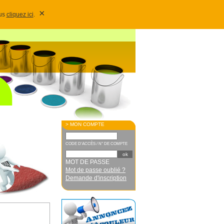
×
lus
cliquez ici
.
> MON COMPTE
CODE D'ACCÈS / N° DE COMPTE
MOT DE PASSE
Mot de passe oublié ?
Demande d'inscription