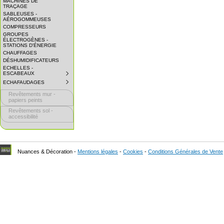
MACHINES DE
EXPAND
TRAÇAGE
SUBMENU.
SABLEUSES -
AÉROGOMMEUSES
COMPRESSEURS
GROUPES
ÉLECTROGÈNES -
STATIONS D'ÉNERGIE
CHAUFFAGES
DÉSHUMIDIFICATEURS
ECHELLES -
ESCABEAUX
SUBMENU
COLLAPSED.
ECHAFAUDAGES
SUBMENU
CLICK
COLLAPSED.
TO
Revêtements mur -
CLICK
EXPAND
TO
papiers peints
SUBMENU.
EXPAND
Revêtements sol -
SUBMENU.
accessibilité
Nuances & Décoration -
Mentions légales
-
Cookies
-
Conditions Générales de Vente