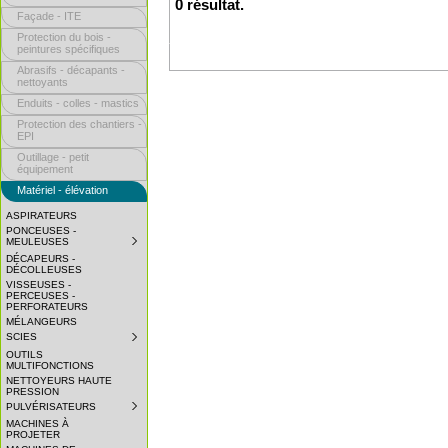
0 résultat.
Façade - ITE
Protection du bois -
peintures spécifiques
Abrasifs - décapants -
nettoyants
Enduits - colles - mastics
Protection des chantiers -
EPI
Outillage - petit
équipement
Matériel - élévation
ASPIRATEURS
PONCEUSES -
MEULEUSES
SUBMENU
COLLAPSED.
DÉCAPEURS -
CLICK
DÉCOLLEUSES
TO
VISSEUSES -
EXPAND
PERCEUSES -
SUBMENU.
PERFORATEURS
MÉLANGEURS
SCIES
SUBMENU
COLLAPSED.
OUTILS
CLICK
MULTIFONCTIONS
TO
NETTOYEURS HAUTE
EXPAND
PRESSION
SUBMENU.
PULVÉRISATEURS
SUBMENU
COLLAPSED.
MACHINES À
CLICK
PROJETER
TO