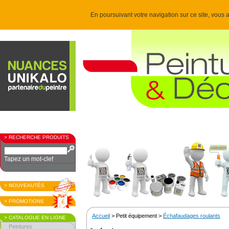
En poursuivant votre navigation sur ce site, vous a
> RECHERCHE PRODUITS
Tapez un mot-clef
> NOUVEAUTÉS
> PROMOTIONS
Accueil
> Petit équipement >
Échafaudages roulants
> CATALOGUE EN LIGNE
Peintures