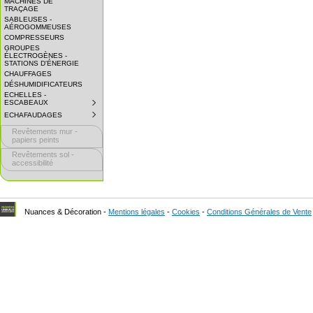
MACHINES DE
EXPAND
TRAÇAGE
SUBMENU.
SABLEUSES -
AÉROGOMMEUSES
COMPRESSEURS
GROUPES
ÉLECTROGÈNES -
STATIONS D'ÉNERGIE
CHAUFFAGES
DÉSHUMIDIFICATEURS
ECHELLES -
ESCABEAUX
SUBMENU
COLLAPSED.
ECHAFAUDAGES
SUBMENU
CLICK
COLLAPSED.
TO
Revêtements mur -
CLICK
EXPAND
TO
papiers peints
SUBMENU.
EXPAND
Revêtements sol -
SUBMENU.
accessibilité
Nuances & Décoration -
Mentions légales
-
Cookies
-
Conditions Générales de Vente