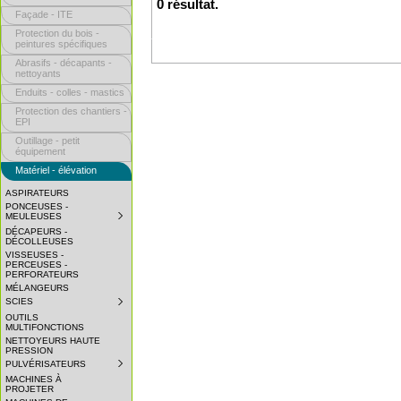
0 résultat.
Façade - ITE
Protection du bois -
peintures spécifiques
Abrasifs - décapants -
nettoyants
Enduits - colles - mastics
Protection des chantiers -
EPI
Outillage - petit
équipement
Matériel - élévation
ASPIRATEURS
PONCEUSES -
MEULEUSES
SUBMENU
COLLAPSED.
DÉCAPEURS -
CLICK
DÉCOLLEUSES
TO
VISSEUSES -
EXPAND
PERCEUSES -
SUBMENU.
PERFORATEURS
MÉLANGEURS
SCIES
SUBMENU
COLLAPSED.
OUTILS
CLICK
MULTIFONCTIONS
TO
NETTOYEURS HAUTE
EXPAND
PRESSION
SUBMENU.
PULVÉRISATEURS
SUBMENU
COLLAPSED.
MACHINES À
CLICK
PROJETER
TO