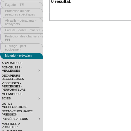
0 résultat.
Façade - ITE
Protection du bois -
peintures spécifiques
Abrasifs - décapants -
nettoyants
Enduits - colles - mastics
Protection des chantiers -
EPI
Outillage - petit
équipement
Matériel - élévation
ASPIRATEURS
PONCEUSES -
MEULEUSES
SUBMENU
COLLAPSED.
DÉCAPEURS -
CLICK
DÉCOLLEUSES
TO
VISSEUSES -
EXPAND
PERCEUSES -
SUBMENU.
PERFORATEURS
MÉLANGEURS
SCIES
SUBMENU
COLLAPSED.
OUTILS
CLICK
MULTIFONCTIONS
TO
NETTOYEURS HAUTE
EXPAND
PRESSION
SUBMENU.
PULVÉRISATEURS
SUBMENU
COLLAPSED.
MACHINES À
CLICK
PROJETER
TO