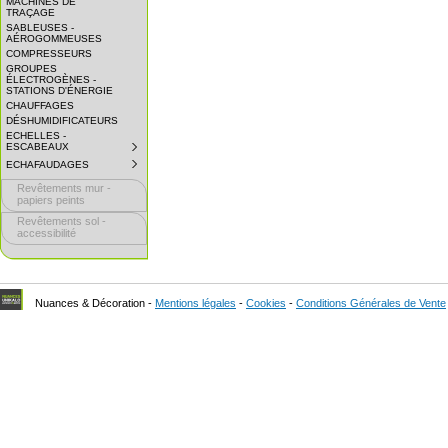
MACHINES DE
EXPAND
TRAÇAGE
SUBMENU.
SABLEUSES -
AÉROGOMMEUSES
COMPRESSEURS
GROUPES
ÉLECTROGÈNES -
STATIONS D'ÉNERGIE
CHAUFFAGES
DÉSHUMIDIFICATEURS
ECHELLES -
ESCABEAUX
SUBMENU
COLLAPSED.
ECHAFAUDAGES
SUBMENU
CLICK
COLLAPSED.
TO
Revêtements mur -
CLICK
EXPAND
TO
papiers peints
SUBMENU.
EXPAND
Revêtements sol -
SUBMENU.
accessibilité
Nuances & Décoration -
Mentions légales
-
Cookies
-
Conditions Générales de Vente