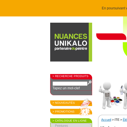
En poursuivant v
> RECHERCHE PRODUITS
Tapez un mot-clef
> NOUVEAUTÉS
> PROMOTIONS
Accueil
> ITE >
Élé
> CATALOGUE EN LIGNE
Peintures