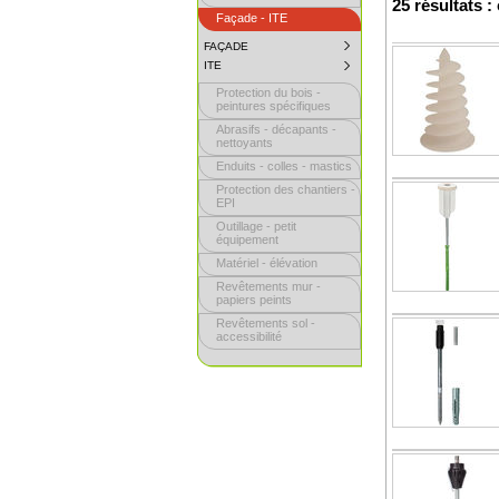
25 résultats :
Façade - ITE
FAÇADE
SUBMENU
COLLAPSED.
ITE
SUBMENU
CLICK
COLLAPSED.
TO
Protection du bois -
CLICK
EXPAND
TO
peintures spécifiques
SUBMENU.
EXPAND
Abrasifs - décapants -
SUBMENU.
nettoyants
Enduits - colles - mastics
Protection des chantiers -
EPI
Outillage - petit
équipement
Matériel - élévation
Revêtements mur -
papiers peints
Revêtements sol -
accessibilité