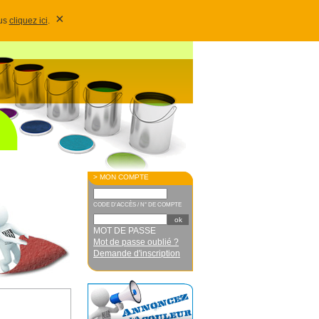
×
lus
cliquez ici
.
> MON COMPTE
CODE D'ACCÈS / N° DE COMPTE
MOT DE PASSE
Mot de passe oublié ?
Demande d'inscription