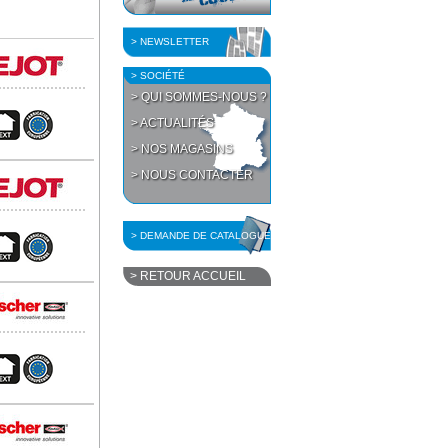
> NEWSLETTER
> SOCIÉTÉ
> QUI SOMMES-NOUS ?
> ACTUALITÉS
> NOS MAGASINS
> NOUS CONTACTER
> DEMANDE DE CATALOGUE
> RETOUR ACCUEIL