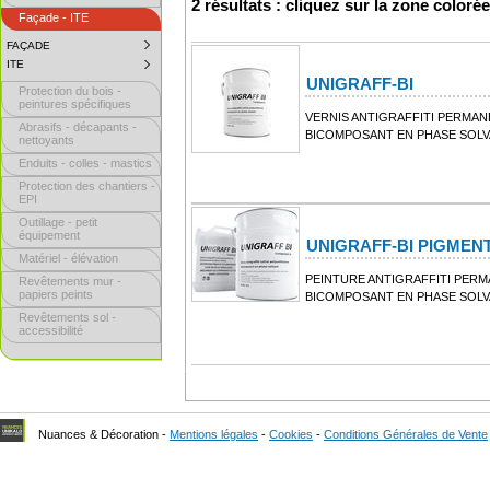
2 résultats : cliquez sur la zone coloré
Façade - ITE
FAÇADE
SUBMENU
COLLAPSED.
ITE
SUBMENU
CLICK
COLLAPSED.
UNIGRAFF-BI
TO
Protection du bois -
CLICK
EXPAND
TO
peintures spécifiques
SUBMENU.
EXPAND
VERNIS ANTIGRAFFITI PERMAN
Abrasifs - décapants -
SUBMENU.
BICOMPOSANT EN PHASE SOL
nettoyants
Enduits - colles - mastics
Protection des chantiers -
EPI
Outillage - petit
équipement
UNIGRAFF-BI PIGMEN
Matériel - élévation
PEINTURE ANTIGRAFFITI PER
Revêtements mur -
papiers peints
BICOMPOSANT EN PHASE SOL
Revêtements sol -
accessibilité
Nuances & Décoration -
Mentions légales
-
Cookies
-
Conditions Générales de Vente