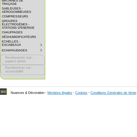
MACHINES DE
EXPAND
TRAÇAGE
SUBMENU.
SABLEUSES -
AÉROGOMMEUSES
COMPRESSEURS
GROUPES
ÉLECTROGÈNES -
STATIONS D'ÉNERGIE
CHAUFFAGES
DÉSHUMIDIFICATEURS
ECHELLES -
ESCABEAUX
SUBMENU
COLLAPSED.
ECHAFAUDAGES
SUBMENU
CLICK
COLLAPSED.
TO
Revêtements mur -
CLICK
EXPAND
TO
papiers peints
SUBMENU.
EXPAND
Revêtements sol -
SUBMENU.
accessibilité
Nuances & Décoration -
Mentions légales
-
Cookies
-
Conditions Générales de Vente