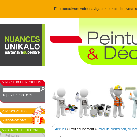
En poursuivant votre navigation sur ce site, vous a
> RECHERCHE PRODUITS
Tapez un mot-clef
> NOUVEAUTÉS
> PROMOTIONS
Accueil
> Petit équipement >
Produits d'entretien, diluant
> CATALOGUE EN LIGNE
Peintures