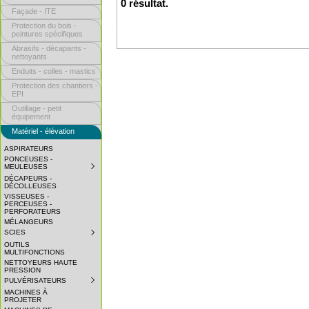
0 résultat.
Façade - ITE
Protection du bois -
peintures spécifiques
Abrasifs - décapants -
nettoyants
Enduits - colles - mastics
Protection des chantiers -
EPI
Outillage - petit
équipement
Matériel - élévation
ASPIRATEURS
PONCEUSES -
MEULEUSES
SUBMENU
COLLAPSED.
DÉCAPEURS -
CLICK
DÉCOLLEUSES
TO
VISSEUSES -
EXPAND
PERCEUSES -
SUBMENU.
PERFORATEURS
MÉLANGEURS
SCIES
SUBMENU
COLLAPSED.
OUTILS
CLICK
MULTIFONCTIONS
TO
NETTOYEURS HAUTE
EXPAND
PRESSION
SUBMENU.
PULVÉRISATEURS
SUBMENU
COLLAPSED.
MACHINES À
CLICK
PROJETER
TO