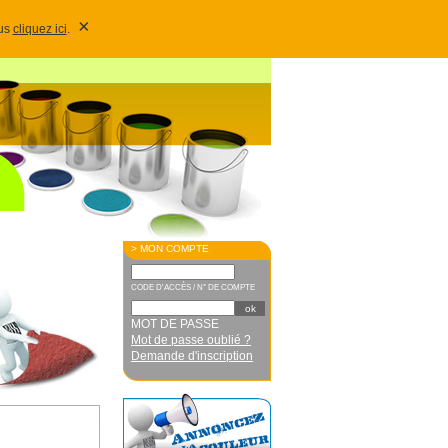
×
lus
cliquez ici
.
> MON COMPTE
CODE D'ACCÈS / N° DE COMPTE
MOT DE PASSE
Mot de passe oublié ?
Demande d'inscription