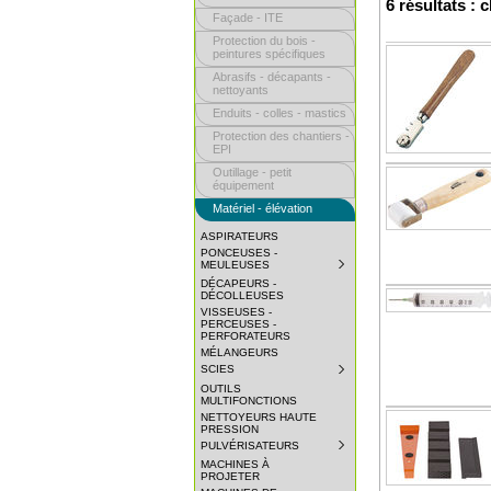
6 résultats : 
Façade - ITE
Protection du bois -
peintures spécifiques
Abrasifs - décapants -
nettoyants
Enduits - colles - mastics
Protection des chantiers -
EPI
Outillage - petit
équipement
Matériel - élévation
ASPIRATEURS
PONCEUSES -
MEULEUSES
SUBMENU
COLLAPSED.
DÉCAPEURS -
CLICK
DÉCOLLEUSES
TO
VISSEUSES -
EXPAND
PERCEUSES -
SUBMENU.
PERFORATEURS
MÉLANGEURS
SCIES
SUBMENU
COLLAPSED.
OUTILS
CLICK
MULTIFONCTIONS
TO
NETTOYEURS HAUTE
EXPAND
PRESSION
SUBMENU.
PULVÉRISATEURS
SUBMENU
COLLAPSED.
MACHINES À
CLICK
PROJETER
TO