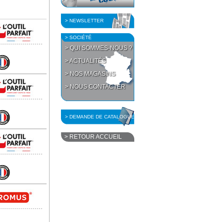
> NEWSLETTER
> SOCIÉTÉ
> QUI SOMMES-NOUS ?
> ACTUALITÉS
> NOS MAGASINS
> NOUS CONTACTER
> DEMANDE DE CATALOGUE
> RETOUR ACCUEIL