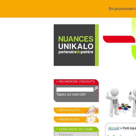
En poursuivant v
> RECHERCHE PRODUITS
Tapez un mot-clef
> NOUVEAUTÉS
> PROMOTIONS
Accueil
> Petit éq
> CATALOGUE EN LIGNE
Peintures