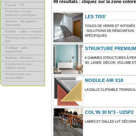
49 résultats : cliquez sur la zone color
Façade - ITE
Protection du bois -
peintures spécifiques
LES TISS'
Abrasifs - décapants -
nettoyants
TOILES DE VERRE ET INTISSÉS
: SOLUTIONS DE RÉNOVATION,
Enduits - colles - mastics
SPÉCIFIQUES
Protection des chantiers -
EPI
Outillage - petit
STRUKTURE PREMIUM
équipement
Matériel - élévation
6 GAMMES STRUCTURES À PEI
3D, LASER, DÉCOR, VOLUME E
Revêtements mur -
papiers peints
Revêtements sol -
accessibilité
MODULE AIR X18
LA DALLE CLIPSABLE TRIANGU
COL'IN 30 N°3 - U2SP2
LAMES ET DALLES LVT DÉCORA