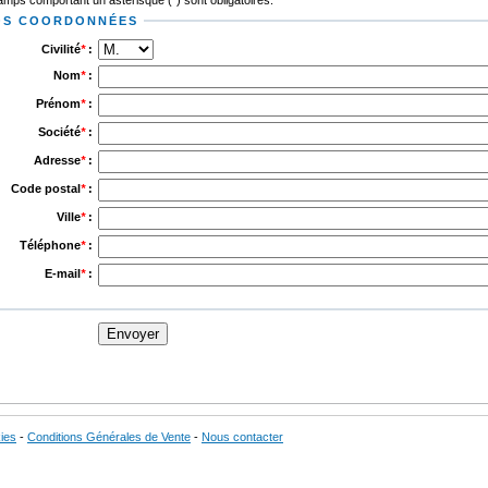
amps comportant un astérisque (
*
) sont obligatoires.
OS COORDONNÉES
Civilité
*
:
Nom
*
:
Prénom
*
:
Société
*
:
Adresse
*
:
Code postal
*
:
Ville
*
:
Téléphone
*
:
E-mail
*
:
ies
-
Conditions Générales de Vente
-
Nous contacter