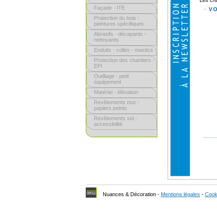
Les ch
Façade - ITE
V
Protection du bois -
peintures spécifiques
Abrasifs - décapants -
nettoyants
Enduits - colles - mastics
Protection des chantiers -
EPI
Outillage - petit
équipement
Matériel - élévation
Revêtements mur -
papiers peints
Revêtements sol -
accessibilité
Nuances & Décoration -
Mentions légales
-
Cook