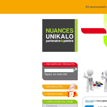
En poursuivant v
> RECHERCHE PRODUITS
Tapez un mot-clef
> NOUVEAUTÉS
> PROMOTIONS
Accueil
> Inscriptio
> CATALOGUE EN LIGNE
Peintures