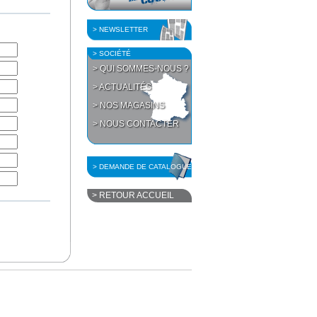
> NEWSLETTER
> SOCIÉTÉ
> QUI SOMMES-NOUS ?
> ACTUALITÉS
> NOS MAGASINS
> NOUS CONTACTER
> DEMANDE DE CATALOGUE
> RETOUR ACCUEIL