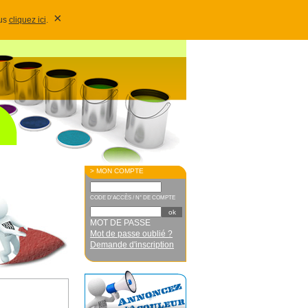
×
lus
cliquez ici
.
> MON COMPTE
CODE D'ACCÈS / N° DE COMPTE
MOT DE PASSE
Mot de passe oublié ?
Demande d'inscription