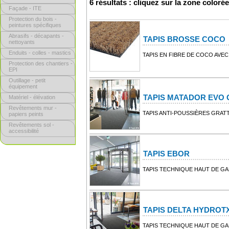
6 résultats : cliquez sur la zone coloré
Façade - ITE
Protection du bois -
peintures spécifiques
Abrasifs - décapants -
TAPIS BROSSE COCO
nettoyants
Enduits - colles - mastics
TAPIS EN FIBRE DE COCO AVE
Protection des chantiers -
EPI
Outillage - petit
équipement
TAPIS MATADOR EVO
Matériel - élévation
Revêtements mur -
TAPIS ANTI-POUSSIÈRES GRAT
papiers peints
Revêtements sol -
accessibilité
TAPIS EBOR
TAPIS TECHNIQUE HAUT DE G
TAPIS DELTA HYDROT
TAPIS TECHNIQUE HAUT DE G