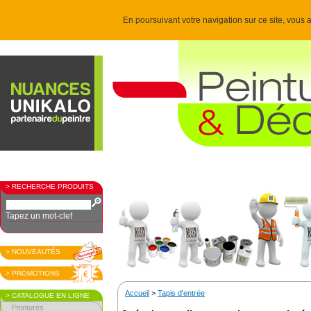
En poursuivant votre navigation sur ce site, vous a
> RECHERCHE PRODUITS
Tapez un mot-clef
> NOUVEAUTÉS
> PROMOTIONS
Accueil
>
Tapis d'entrée
> CATALOGUE EN LIGNE
Peintures