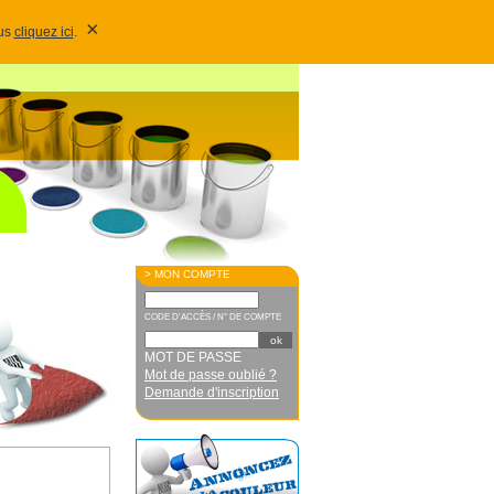
×
lus
cliquez ici
.
> MON COMPTE
CODE D'ACCÈS / N° DE COMPTE
MOT DE PASSE
Mot de passe oublié ?
Demande d'inscription