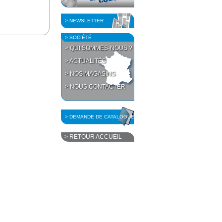
> NEWSLETTER
> SOCIÉTÉ
> QUI SOMMES-NOUS ?
> ACTUALITÉS
> NOS MAGASINS
> NOUS CONTACTER
> DEMANDE DE CATALOGUE
> RETOUR ACCUEIL