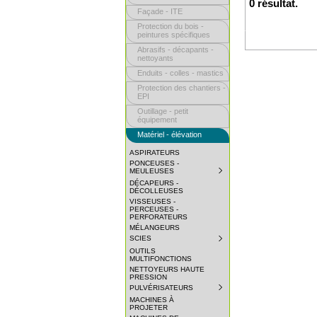
0 résultat.
Façade - ITE
Protection du bois -
peintures spécifiques
Abrasifs - décapants -
nettoyants
Enduits - colles - mastics
Protection des chantiers -
EPI
Outillage - petit
équipement
Matériel - élévation
ASPIRATEURS
PONCEUSES -
MEULEUSES
SUBMENU
COLLAPSED.
DÉCAPEURS -
CLICK
DÉCOLLEUSES
TO
VISSEUSES -
EXPAND
PERCEUSES -
SUBMENU.
PERFORATEURS
MÉLANGEURS
SCIES
SUBMENU
COLLAPSED.
OUTILS
CLICK
MULTIFONCTIONS
TO
NETTOYEURS HAUTE
EXPAND
PRESSION
SUBMENU.
PULVÉRISATEURS
SUBMENU
COLLAPSED.
MACHINES À
CLICK
PROJETER
TO