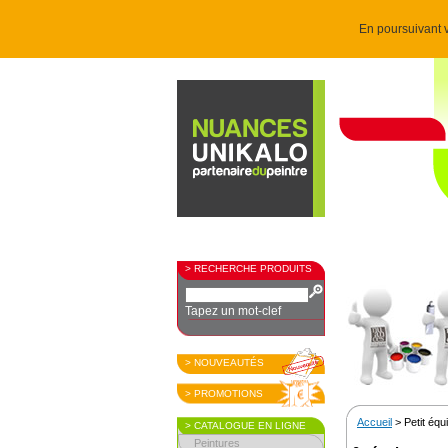
En poursuivant v
> RECHERCHE PRODUITS
Tapez un mot-clef
> NOUVEAUTÉS
> PROMOTIONS
Accueil
> Petit éq
> CATALOGUE EN LIGNE
Peintures