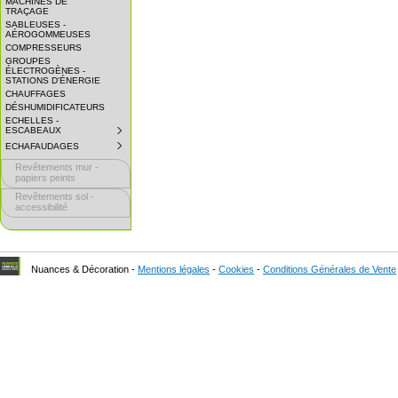
MACHINES DE
EXPAND
TRAÇAGE
SUBMENU.
SABLEUSES -
AÉROGOMMEUSES
COMPRESSEURS
GROUPES
ÉLECTROGÈNES -
STATIONS D'ÉNERGIE
CHAUFFAGES
DÉSHUMIDIFICATEURS
ECHELLES -
ESCABEAUX
SUBMENU
COLLAPSED.
ECHAFAUDAGES
SUBMENU
CLICK
COLLAPSED.
TO
Revêtements mur -
CLICK
EXPAND
TO
papiers peints
SUBMENU.
EXPAND
Revêtements sol -
SUBMENU.
accessibilité
Nuances & Décoration -
Mentions légales
-
Cookies
-
Conditions Générales de Vente