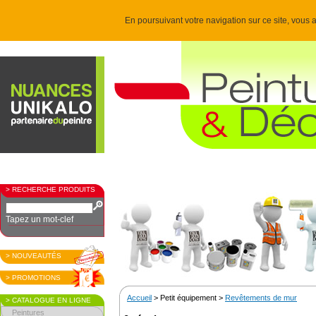
En poursuivant votre navigation sur ce site, vous a
> RECHERCHE PRODUITS
Tapez un mot-clef
> NOUVEAUTÉS
> PROMOTIONS
Accueil
> Petit équipement >
Revêtements de mur
> CATALOGUE EN LIGNE
Peintures