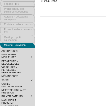
0 résultat.
Façade - ITE
Protection du bois -
peintures spécifiques
Abrasifs - décapants -
nettoyants
Enduits - colles - mastics
Protection des chantiers -
EPI
Outillage - petit
équipement
Matériel - élévation
ASPIRATEURS
PONCEUSES -
MEULEUSES
SUBMENU
COLLAPSED.
DÉCAPEURS -
CLICK
DÉCOLLEUSES
TO
VISSEUSES -
EXPAND
PERCEUSES -
SUBMENU.
PERFORATEURS
MÉLANGEURS
SCIES
SUBMENU
COLLAPSED.
OUTILS
CLICK
MULTIFONCTIONS
TO
NETTOYEURS HAUTE
EXPAND
PRESSION
SUBMENU.
PULVÉRISATEURS
SUBMENU
COLLAPSED.
MACHINES À
CLICK
PROJETER
TO