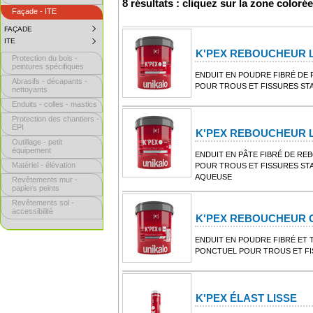
8 résultats : cliquez sur la zone coloré
Façade - ITE
FAÇADE
SUBMENU
COLLAPSED.
ITE
SUBMENU
CLICK
COLLAPSED.
K'PEX REBOUCHEUR 
TO
Protection du bois -
CLICK
EXPAND
TO
peintures spécifiques
SUBMENU.
EXPAND
ENDUIT EN POUDRE FIBRÉ D
Abrasifs - décapants -
SUBMENU.
POUR TROUS ET FISSURES STA
nettoyants
Enduits - colles - mastics
Protection des chantiers -
EPI
K'PEX REBOUCHEUR L
Outillage - petit
équipement
ENDUIT EN PÂTE FIBRÉ DE R
Matériel - élévation
POUR TROUS ET FISSURES STA
AQUEUSE
Revêtements mur -
papiers peints
Revêtements sol -
accessibilité
K'PEX REBOUCHEUR 
ENDUIT EN POUDRE FIBRÉ ET
PONCTUEL POUR TROUS ET FI
K'PEX ÉLAST LISSE