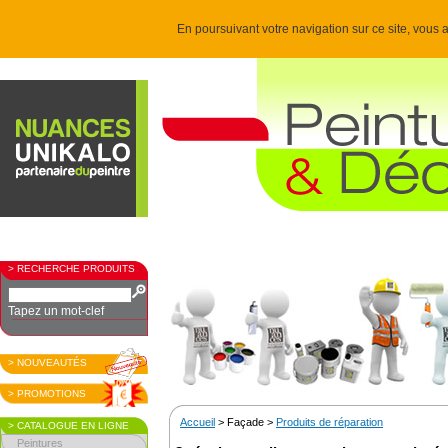
En poursuivant votre navigation sur ce site, vous a
> RECHERCHE PRODUITS
Tapez un mot-clef
> NOUVEAUTÉS
> PROMOTIONS
Accueil
> Façade >
Produits de réparation
> CATALOGUE EN LIGNE
Peintures