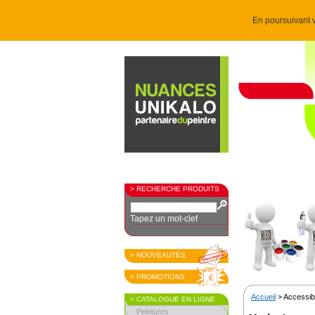
En poursuivant v
> RECHERCHE PRODUITS
Tapez un mot-clef
> NOUVEAUTÉS
> PROMOTIONS
Accueil
> Accessibi
> CATALOGUE EN LIGNE
Peintures