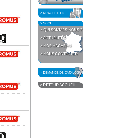
> NEWSLETTER
> SOCIÉTÉ
> QUI SOMMES-NOUS ?
> ACTUALITÉS
> NOS MAGASINS
> NOUS CONTACTER
> DEMANDE DE CATALOGUE
> RETOUR ACCUEIL