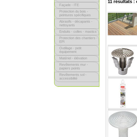
11 résultats :
Façade - ITE
Protection du bois -
peintures spécifiques
Abrasifs - décapants -
nettoyants
Enduits - colles - mastics
Protection des chantiers -
EPI
Outillage - petit
équipement
Matériel - élévation
Revêtements mur -
papiers peints
Revêtements sol -
accessibilité