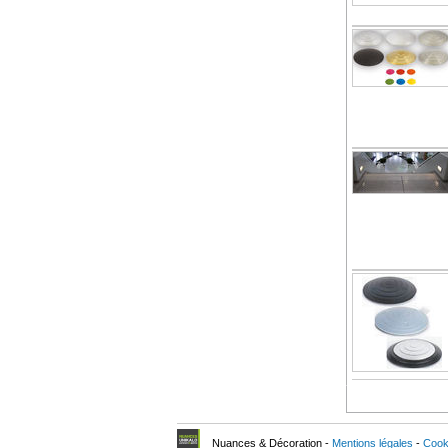
Nuances & Décoration -
Mentions légales
-
Cook