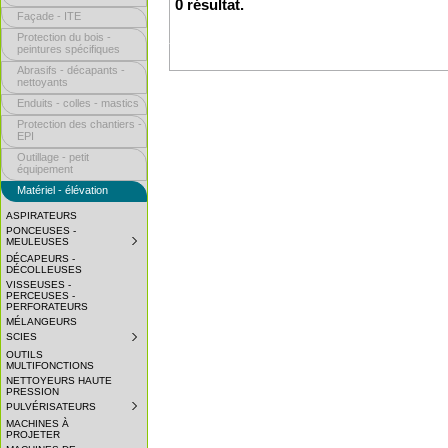
0 résultat.
Façade - ITE
Protection du bois -
peintures spécifiques
Abrasifs - décapants -
nettoyants
Enduits - colles - mastics
Protection des chantiers -
EPI
Outillage - petit
équipement
Matériel - élévation
ASPIRATEURS
PONCEUSES -
MEULEUSES
SUBMENU
COLLAPSED.
DÉCAPEURS -
CLICK
DÉCOLLEUSES
TO
VISSEUSES -
EXPAND
PERCEUSES -
SUBMENU.
PERFORATEURS
MÉLANGEURS
SCIES
SUBMENU
COLLAPSED.
OUTILS
CLICK
MULTIFONCTIONS
TO
NETTOYEURS HAUTE
EXPAND
PRESSION
SUBMENU.
PULVÉRISATEURS
SUBMENU
COLLAPSED.
MACHINES À
CLICK
PROJETER
TO