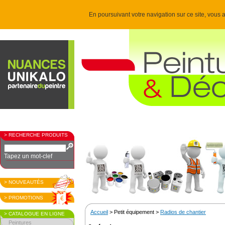
En poursuivant votre navigation sur ce site, vous a
> RECHERCHE PRODUITS
Tapez un mot-clef
> NOUVEAUTÉS
> PROMOTIONS
Accueil
> Petit équipement >
Radios de chantier
> CATALOGUE EN LIGNE
Peintures