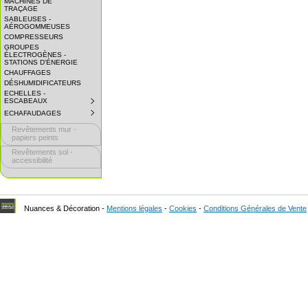
MACHINES DE
EXPAND
TRAÇAGE
SUBMENU.
SABLEUSES -
AÉROGOMMEUSES
COMPRESSEURS
GROUPES
ÉLECTROGÈNES -
STATIONS D'ÉNERGIE
CHAUFFAGES
DÉSHUMIDIFICATEURS
ECHELLES -
ESCABEAUX
SUBMENU
COLLAPSED.
ECHAFAUDAGES
SUBMENU
CLICK
COLLAPSED.
TO
Revêtements mur -
CLICK
EXPAND
TO
papiers peints
SUBMENU.
EXPAND
Revêtements sol -
SUBMENU.
accessibilité
Nuances & Décoration -
Mentions légales
-
Cookies
-
Conditions Générales de Vente