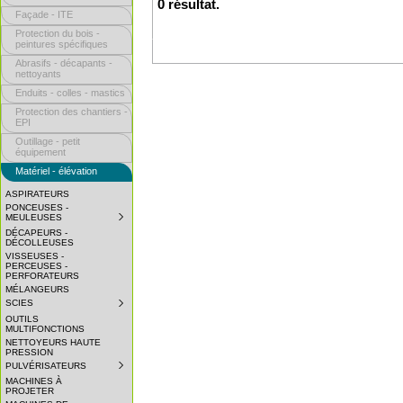
0 résultat.
Façade - ITE
Protection du bois -
peintures spécifiques
Abrasifs - décapants -
nettoyants
Enduits - colles - mastics
Protection des chantiers -
EPI
Outillage - petit
équipement
Matériel - élévation
ASPIRATEURS
PONCEUSES -
MEULEUSES
SUBMENU
COLLAPSED.
DÉCAPEURS -
CLICK
DÉCOLLEUSES
TO
VISSEUSES -
EXPAND
PERCEUSES -
SUBMENU.
PERFORATEURS
MÉLANGEURS
SCIES
SUBMENU
COLLAPSED.
OUTILS
CLICK
MULTIFONCTIONS
TO
NETTOYEURS HAUTE
EXPAND
PRESSION
SUBMENU.
PULVÉRISATEURS
SUBMENU
COLLAPSED.
MACHINES À
CLICK
PROJETER
TO