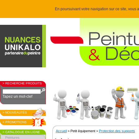
En poursuivant votre navigation sur ce site, vous a
> RECHERCHE PRODUITS
Tapez un mot-clef
> NOUVEAUTÉS
> PROMOTIONS
Accueil
> Petit équipement >
Protection des supports
> CATALOGUE EN LIGNE
Peintures