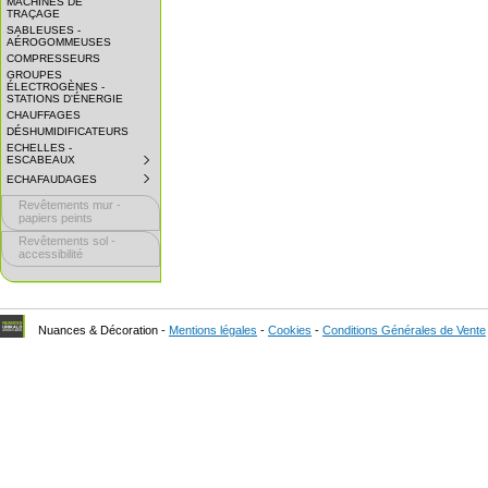
MACHINES DE
EXPAND
TRAÇAGE
SUBMENU.
SABLEUSES -
AÉROGOMMEUSES
COMPRESSEURS
GROUPES
ÉLECTROGÈNES -
STATIONS D'ÉNERGIE
CHAUFFAGES
DÉSHUMIDIFICATEURS
ECHELLES -
ESCABEAUX
SUBMENU
COLLAPSED.
ECHAFAUDAGES
SUBMENU
CLICK
COLLAPSED.
TO
Revêtements mur -
CLICK
EXPAND
TO
papiers peints
SUBMENU.
EXPAND
Revêtements sol -
SUBMENU.
accessibilité
Nuances & Décoration -
Mentions légales
-
Cookies
-
Conditions Générales de Vente