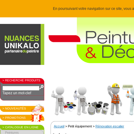
En poursuivant votre navigation sur ce site, vous a
> RECHERCHE PRODUITS
Tapez un mot-clef
> NOUVEAUTÉS
> PROMOTIONS
Accueil
> Petit équipement >
Rénovation escalier
> CATALOGUE EN LIGNE
Peintures