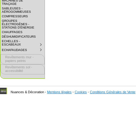
MACHINES DE
EXPAND
TRAÇAGE
SUBMENU.
SABLEUSES -
AÉROGOMMEUSES
COMPRESSEURS
GROUPES
ÉLECTROGÈNES -
STATIONS D'ÉNERGIE
CHAUFFAGES
DÉSHUMIDIFICATEURS
ECHELLES -
ESCABEAUX
SUBMENU
COLLAPSED.
ECHAFAUDAGES
SUBMENU
CLICK
COLLAPSED.
TO
Revêtements mur -
CLICK
EXPAND
TO
papiers peints
SUBMENU.
EXPAND
Revêtements sol -
SUBMENU.
accessibilité
Nuances & Décoration -
Mentions légales
-
Cookies
-
Conditions Générales de Vente