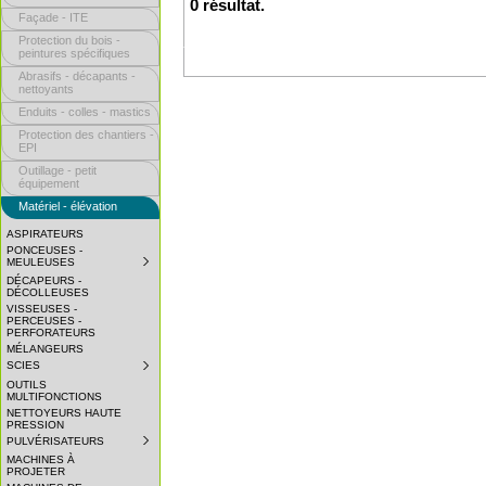
0 résultat.
Façade - ITE
Protection du bois -
peintures spécifiques
Abrasifs - décapants -
nettoyants
Enduits - colles - mastics
Protection des chantiers -
EPI
Outillage - petit
équipement
Matériel - élévation
ASPIRATEURS
PONCEUSES -
MEULEUSES
SUBMENU
COLLAPSED.
DÉCAPEURS -
CLICK
DÉCOLLEUSES
TO
VISSEUSES -
EXPAND
PERCEUSES -
SUBMENU.
PERFORATEURS
MÉLANGEURS
SCIES
SUBMENU
COLLAPSED.
OUTILS
CLICK
MULTIFONCTIONS
TO
NETTOYEURS HAUTE
EXPAND
PRESSION
SUBMENU.
PULVÉRISATEURS
SUBMENU
COLLAPSED.
MACHINES À
CLICK
PROJETER
TO