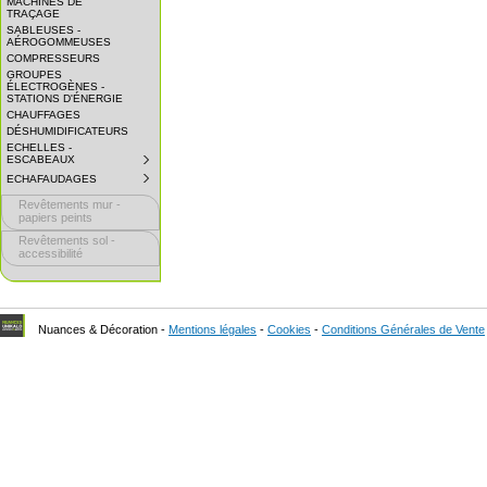
MACHINES DE
EXPAND
TRAÇAGE
SUBMENU.
SABLEUSES -
AÉROGOMMEUSES
COMPRESSEURS
GROUPES
ÉLECTROGÈNES -
STATIONS D'ÉNERGIE
CHAUFFAGES
DÉSHUMIDIFICATEURS
ECHELLES -
ESCABEAUX
SUBMENU
COLLAPSED.
ECHAFAUDAGES
SUBMENU
CLICK
COLLAPSED.
TO
Revêtements mur -
CLICK
EXPAND
TO
papiers peints
SUBMENU.
EXPAND
Revêtements sol -
SUBMENU.
accessibilité
Nuances & Décoration -
Mentions légales
-
Cookies
-
Conditions Générales de Vente