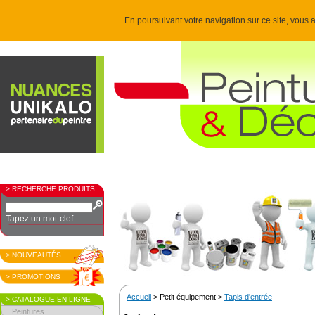
En poursuivant votre navigation sur ce site, vous a
> RECHERCHE PRODUITS
Tapez un mot-clef
> NOUVEAUTÉS
> PROMOTIONS
Accueil
> Petit équipement >
Tapis d'entrée
> CATALOGUE EN LIGNE
Peintures