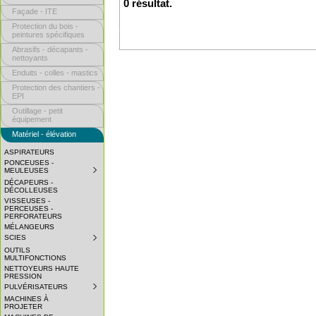
0 résultat.
Façade - ITE
Protection du bois -
peintures spécifiques
Abrasifs - décapants -
nettoyants
Enduits - colles - mastics
Protection des chantiers -
EPI
Outillage - petit
équipement
Matériel - élévation
ASPIRATEURS
PONCEUSES -
MEULEUSES
SUBMENU
COLLAPSED.
DÉCAPEURS -
CLICK
DÉCOLLEUSES
TO
VISSEUSES -
EXPAND
PERCEUSES -
SUBMENU.
PERFORATEURS
MÉLANGEURS
SCIES
SUBMENU
COLLAPSED.
OUTILS
CLICK
MULTIFONCTIONS
TO
NETTOYEURS HAUTE
EXPAND
PRESSION
SUBMENU.
PULVÉRISATEURS
SUBMENU
COLLAPSED.
MACHINES À
CLICK
PROJETER
TO