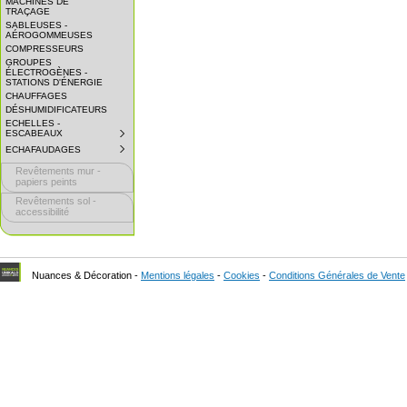
MACHINES DE
EXPAND
TRAÇAGE
SUBMENU.
SABLEUSES -
AÉROGOMMEUSES
COMPRESSEURS
GROUPES
ÉLECTROGÈNES -
STATIONS D'ÉNERGIE
CHAUFFAGES
DÉSHUMIDIFICATEURS
ECHELLES -
ESCABEAUX
SUBMENU
COLLAPSED.
ECHAFAUDAGES
SUBMENU
CLICK
COLLAPSED.
TO
Revêtements mur -
CLICK
EXPAND
TO
papiers peints
SUBMENU.
EXPAND
Revêtements sol -
SUBMENU.
accessibilité
Nuances & Décoration -
Mentions légales
-
Cookies
-
Conditions Générales de Vente