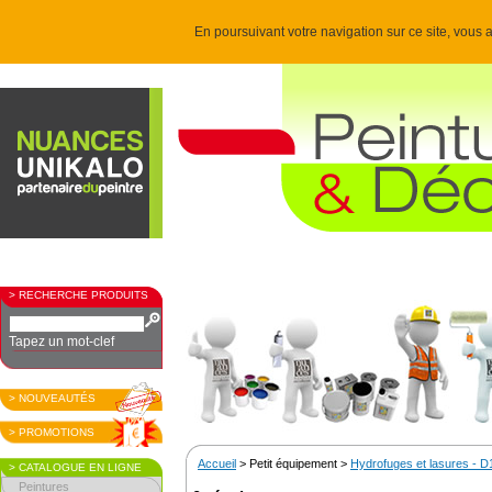
En poursuivant votre navigation sur ce site, vous a
> RECHERCHE PRODUITS
Tapez un mot-clef
> NOUVEAUTÉS
> PROMOTIONS
Accueil
> Petit équipement >
Hydrofuges et lasures - D
> CATALOGUE EN LIGNE
Peintures