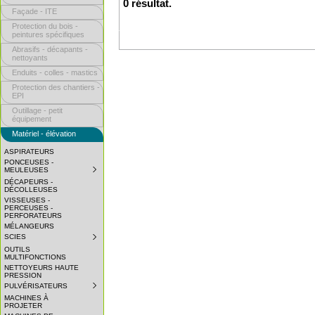
0 résultat.
Façade - ITE
Protection du bois -
peintures spécifiques
Abrasifs - décapants -
nettoyants
Enduits - colles - mastics
Protection des chantiers -
EPI
Outillage - petit
équipement
Matériel - élévation
ASPIRATEURS
PONCEUSES -
MEULEUSES
SUBMENU
COLLAPSED.
DÉCAPEURS -
CLICK
DÉCOLLEUSES
TO
VISSEUSES -
EXPAND
PERCEUSES -
SUBMENU.
PERFORATEURS
MÉLANGEURS
SCIES
SUBMENU
COLLAPSED.
OUTILS
CLICK
MULTIFONCTIONS
TO
NETTOYEURS HAUTE
EXPAND
PRESSION
SUBMENU.
PULVÉRISATEURS
SUBMENU
COLLAPSED.
MACHINES À
CLICK
PROJETER
TO