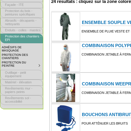
24 résultats : cliquez sur la zone color
Façade - ITE
Protection du bois -
peintures spécifiques
Abrasifs - décapants -
ENSEMBLE SOUPLE V
nettoyants
Enduits - colles - mastics
ENSEMBLE DE PLUIE VESTE ET
Protection des chantiers -
EPI
COMBINAISON POLYP
ADHÉSIFS DE
MASQUAGE
COMBINAISON JETABLE À FERM
PROTECTION DES
CHANTIERS
PROTECTION DU
PEINTRE
SUBMENU
COLLAPSED.
Outillage - petit
CLICK
TO
équipement
EXPAND
Matériel - élévation
SUBMENU.
COMBINAISON WEEP
Revêtements mur -
papiers peints
COMBINAISON JETABLE À FERM
Revêtements sol -
accessibilité
BOUCHONS ANTIBRUIT
POUR ATTÉNUER LES BRUITS