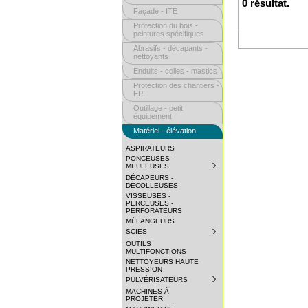
0 résultat.
Façade - ITE
Protection du bois -
peintures spécifiques
Abrasifs - décapants -
nettoyants
Enduits - colles - mastics
Protection des chantiers -
EPI
Outillage - petit
équipement
Matériel - élévation
ASPIRATEURS
PONCEUSES -
MEULEUSES
SUBMENU
COLLAPSED.
DÉCAPEURS -
CLICK
DÉCOLLEUSES
TO
VISSEUSES -
EXPAND
PERCEUSES -
SUBMENU.
PERFORATEURS
MÉLANGEURS
SCIES
SUBMENU
COLLAPSED.
OUTILS
CLICK
MULTIFONCTIONS
TO
NETTOYEURS HAUTE
EXPAND
PRESSION
SUBMENU.
PULVÉRISATEURS
SUBMENU
COLLAPSED.
MACHINES À
CLICK
PROJETER
TO