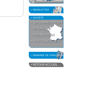
> NEWSLETTER
> SOCIÉTÉ
> QUI SOMMES-NOUS ?
> ACTUALITÉS
> NOS MAGASINS
> NOUS CONTACTER
> DEMANDE DE CATALOGUE
> RETOUR ACCUEIL