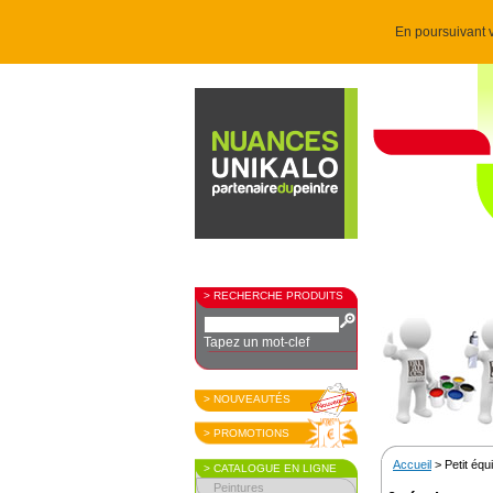
En poursuivant v
> RECHERCHE PRODUITS
Tapez un mot-clef
> NOUVEAUTÉS
> PROMOTIONS
Accueil
> Petit éq
> CATALOGUE EN LIGNE
Peintures