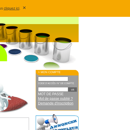
×
lus
cliquez ici
.
> MON COMPTE
CODE D'ACCÈS / N° DE COMPTE
MOT DE PASSE
Mot de passe oublié ?
Demande d'inscription