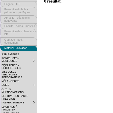
0 résultat.
Façade - ITE
Protection du bois -
peintures spécifiques
Abrasifs - décapants -
nettoyants
Enduits - colles - mastics
Protection des chantiers -
EPI
Outillage - petit
équipement
Matériel - élévation
ASPIRATEURS
PONCEUSES -
MEULEUSES
SUBMENU
COLLAPSED.
DÉCAPEURS -
CLICK
DÉCOLLEUSES
TO
VISSEUSES -
EXPAND
PERCEUSES -
SUBMENU.
PERFORATEURS
MÉLANGEURS
SCIES
SUBMENU
COLLAPSED.
OUTILS
CLICK
MULTIFONCTIONS
TO
NETTOYEURS HAUTE
EXPAND
PRESSION
SUBMENU.
PULVÉRISATEURS
SUBMENU
COLLAPSED.
MACHINES À
CLICK
PROJETER
TO