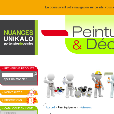
En poursuivant votre navigation sur ce site, vous a
> RECHERCHE PRODUITS
Tapez un mot-clef
> NOUVEAUTÉS
> PROMOTIONS
Accueil
> Petit équipement >
Aérosols
> CATALOGUE EN LIGNE
Peintures