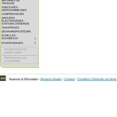
MACHINES DE
EXPAND
TRAÇAGE
SUBMENU.
SABLEUSES -
AÉROGOMMEUSES
COMPRESSEURS
GROUPES
ÉLECTROGÈNES -
STATIONS D'ÉNERGIE
CHAUFFAGES
DÉSHUMIDIFICATEURS
ECHELLES -
ESCABEAUX
SUBMENU
COLLAPSED.
ECHAFAUDAGES
SUBMENU
CLICK
COLLAPSED.
TO
Revêtements mur -
CLICK
EXPAND
TO
papiers peints
SUBMENU.
EXPAND
Revêtements sol -
SUBMENU.
accessibilité
Nuances & Décoration -
Mentions légales
-
Cookies
-
Conditions Générales de Vente