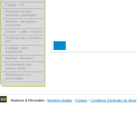
Façade - ITE
Protection du bois -
peintures spécifiques
Abrasifs - décapants -
nettoyants
Enduits - colles - mastics
Protection des chantiers -
EPI
Outillage - petit
équipement
Matériel - élévation
Revêtements mur -
papiers peints
Revêtements sol -
accessibilité
Nuances & Décoration -
Mentions légales
-
Cookies
-
Conditions Générales de Vente