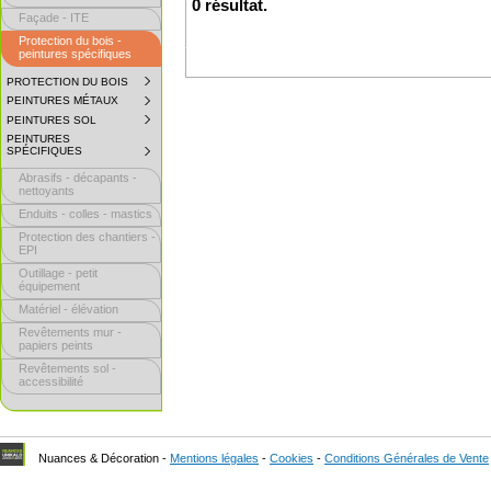
0 résultat.
Façade - ITE
Protection du bois -
peintures spécifiques
PROTECTION DU BOIS
SUBMENU
COLLAPSED.
PEINTURES MÉTAUX
SUBMENU
CLICK
COLLAPSED.
TO
PEINTURES SOL
SUBMENU
CLICK
EXPAND
COLLAPSED.
TO
PEINTURES
SUBMENU.
CLICK
EXPAND
SPÉCIFIQUES
SUBMENU
TO
SUBMENU.
COLLAPSED.
EXPAND
Abrasifs - décapants -
CLICK
SUBMENU.
TO
nettoyants
EXPAND
Enduits - colles - mastics
SUBMENU.
Protection des chantiers -
EPI
Outillage - petit
équipement
Matériel - élévation
Revêtements mur -
papiers peints
Revêtements sol -
accessibilité
Nuances & Décoration -
Mentions légales
-
Cookies
-
Conditions Générales de Vente