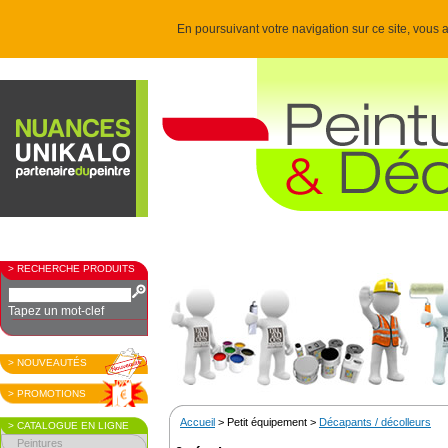
En poursuivant votre navigation sur ce site, vous a
> RECHERCHE PRODUITS
Tapez un mot-clef
> NOUVEAUTÉS
> PROMOTIONS
Accueil
> Petit équipement >
Décapants / décolleurs
> CATALOGUE EN LIGNE
Peintures