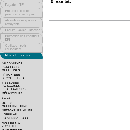
0 résultat.
Façade - ITE
Protection du bois -
peintures spécifiques
Abrasifs - décapants -
nettoyants
Enduits - colles - mastics
Protection des chantiers -
EPI
Outillage - petit
équipement
Matériel - élévation
ASPIRATEURS
PONCEUSES -
MEULEUSES
SUBMENU
COLLAPSED.
DÉCAPEURS -
CLICK
DÉCOLLEUSES
TO
VISSEUSES -
EXPAND
PERCEUSES -
SUBMENU.
PERFORATEURS
MÉLANGEURS
SCIES
SUBMENU
COLLAPSED.
OUTILS
CLICK
MULTIFONCTIONS
TO
NETTOYEURS HAUTE
EXPAND
PRESSION
SUBMENU.
PULVÉRISATEURS
SUBMENU
COLLAPSED.
MACHINES À
CLICK
PROJETER
TO