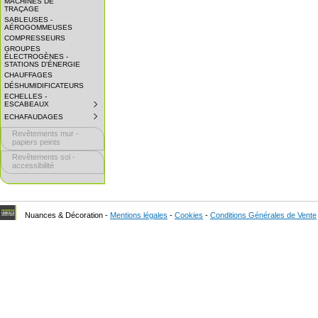
MACHINES DE
EXPAND
TRAÇAGE
SUBMENU.
SABLEUSES -
AÉROGOMMEUSES
COMPRESSEURS
GROUPES
ÉLECTROGÈNES -
STATIONS D'ÉNERGIE
CHAUFFAGES
DÉSHUMIDIFICATEURS
ECHELLES -
ESCABEAUX
SUBMENU
COLLAPSED.
ECHAFAUDAGES
SUBMENU
CLICK
COLLAPSED.
TO
Revêtements mur -
CLICK
EXPAND
TO
papiers peints
SUBMENU.
EXPAND
Revêtements sol -
SUBMENU.
accessibilité
Nuances & Décoration -
Mentions légales
-
Cookies
-
Conditions Générales de Vente