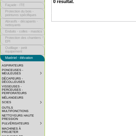
0 résultat.
Façade - ITE
Protection du bois -
peintures spécifiques
Abrasifs - décapants -
nettoyants
Enduits - colles - mastics
Protection des chantiers -
EPI
Outillage - petit
équipement
Matériel - élévation
ASPIRATEURS
PONCEUSES -
MEULEUSES
SUBMENU
COLLAPSED.
DÉCAPEURS -
CLICK
DÉCOLLEUSES
TO
VISSEUSES -
EXPAND
PERCEUSES -
SUBMENU.
PERFORATEURS
MÉLANGEURS
SCIES
SUBMENU
COLLAPSED.
OUTILS
CLICK
MULTIFONCTIONS
TO
NETTOYEURS HAUTE
EXPAND
PRESSION
SUBMENU.
PULVÉRISATEURS
SUBMENU
COLLAPSED.
MACHINES À
CLICK
PROJETER
TO