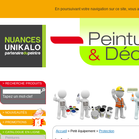
En poursuivant votre navigation sur ce site, vous a
> RECHERCHE PRODUITS
Tapez un mot-clef
> NOUVEAUTÉS
> PROMOTIONS
Accueil
> Petit équipement >
Protection
> CATALOGUE EN LIGNE
Peintures