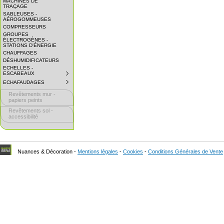
MACHINES DE
EXPAND
TRAÇAGE
SUBMENU.
SABLEUSES -
AÉROGOMMEUSES
COMPRESSEURS
GROUPES
ÉLECTROGÈNES -
STATIONS D'ÉNERGIE
CHAUFFAGES
DÉSHUMIDIFICATEURS
ECHELLES -
ESCABEAUX
SUBMENU
COLLAPSED.
ECHAFAUDAGES
SUBMENU
CLICK
COLLAPSED.
TO
Revêtements mur -
CLICK
EXPAND
TO
papiers peints
SUBMENU.
EXPAND
Revêtements sol -
SUBMENU.
accessibilité
Nuances & Décoration -
Mentions légales
-
Cookies
-
Conditions Générales de Vente