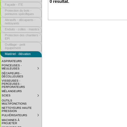
0 résultat.
Façade - ITE
Protection du bois -
peintures spécifiques
Abrasifs - décapants -
nettoyants
Enduits - colles - mastics
Protection des chantiers -
EPI
Outillage - petit
équipement
Matériel - élévation
ASPIRATEURS
PONCEUSES -
MEULEUSES
SUBMENU
COLLAPSED.
DÉCAPEURS -
CLICK
DÉCOLLEUSES
TO
VISSEUSES -
EXPAND
PERCEUSES -
SUBMENU.
PERFORATEURS
MÉLANGEURS
SCIES
SUBMENU
COLLAPSED.
OUTILS
CLICK
MULTIFONCTIONS
TO
NETTOYEURS HAUTE
EXPAND
PRESSION
SUBMENU.
PULVÉRISATEURS
SUBMENU
COLLAPSED.
MACHINES À
CLICK
PROJETER
TO