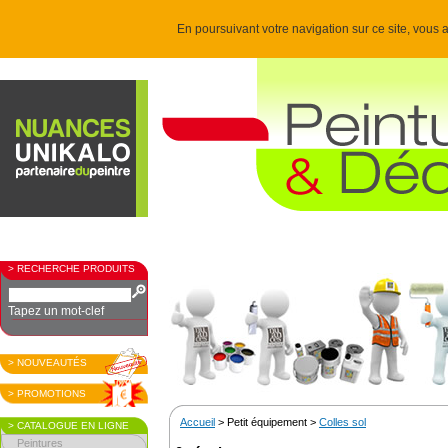
En poursuivant votre navigation sur ce site, vous a
> RECHERCHE PRODUITS
Tapez un mot-clef
> NOUVEAUTÉS
> PROMOTIONS
Accueil
> Petit équipement >
Colles sol
> CATALOGUE EN LIGNE
Peintures