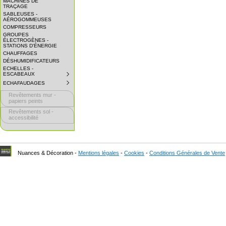
MACHINES DE
EXPAND
TRAÇAGE
SUBMENU.
SABLEUSES -
AÉROGOMMEUSES
COMPRESSEURS
GROUPES
ÉLECTROGÈNES -
STATIONS D'ÉNERGIE
CHAUFFAGES
DÉSHUMIDIFICATEURS
ECHELLES -
ESCABEAUX
SUBMENU
COLLAPSED.
ECHAFAUDAGES
SUBMENU
CLICK
COLLAPSED.
TO
Revêtements mur -
CLICK
EXPAND
TO
papiers peints
SUBMENU.
EXPAND
Revêtements sol -
SUBMENU.
accessibilité
Nuances & Décoration -
Mentions légales
-
Cookies
-
Conditions Générales de Vente