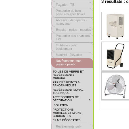
3 résultats : 
Façade - ITE
Protection du bois -
peintures spécifiques
Abrasifs - décapants -
nettoyants
Enduits - colles - mastics
Protection des chantiers -
EPI
Outillage - petit
équipement
Matériel - élévation
Revêtements mur -
papiers peints
TOILES DE VERRE ET
REVÊTEMENTS
MURAUX
PAPIERS PEINTS &
PANORAMIQUES
REVÊTEMENT MURAL
TECHNIQUE
ACCESSOIRES DE
DÉCORATION
SUBMENU
COLLAPSED.
ISOLATION
CLICK
PROTECTIONS
TO
MURALES ET MAINS
EXPAND
COURANTES
SUBMENU.
FILMS DÉCORATIFS
Revêtements sol -