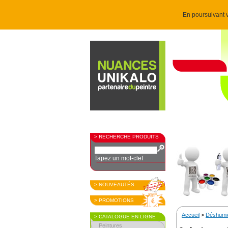
En poursuivant v
> RECHERCHE PRODUITS
Tapez un mot-clef
> NOUVEAUTÉS
> PROMOTIONS
Accueil
>
Déshumid
> CATALOGUE EN LIGNE
Peintures