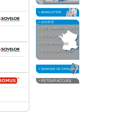
> NEWSLETTER
> SOCIÉTÉ
> QUI SOMMES-NOUS ?
> ACTUALITÉS
> NOS MAGASINS
> NOUS CONTACTER
> DEMANDE DE CATALOGUE
> RETOUR ACCUEIL