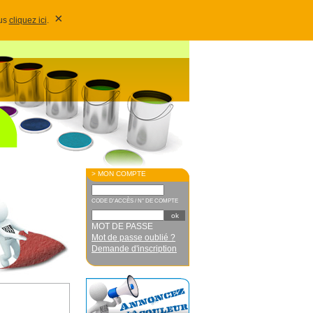
×
lus
cliquez ici
.
> MON COMPTE
CODE D'ACCÈS / N° DE COMPTE
MOT DE PASSE
Mot de passe oublié ?
Demande d'inscription