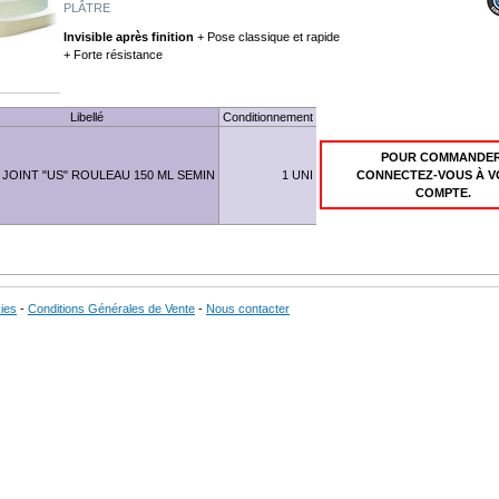
PLÂTRE
Invisible après finition
+ Pose classique et rapide
+ Forte résistance
Libellé
Conditionnement
POUR COMMANDER
JOINT "US" ROULEAU 150 ML SEMIN
1 UNI
CONNECTEZ-VOUS À V
COMPTE.
ies
-
Conditions Générales de Vente
-
Nous contacter