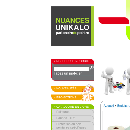
> RECHERCHE PRODUITS
Tapez un mot-clef
> NOUVEAUTÉS
> PROMOTIONS
Accueil
>
Enduits 
> CATALOGUE EN LIGNE
Peintures
Façade - ITE
Protection du bois -
peintures spécifiques