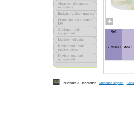
Abrasifs - décapants -
nettoyants
Enduits - colles - mastics
Protection des chantiers -
EPI
Outillage - petit
Réf.
équipement
Matériel - élévation
Revêtements mur -
SEM0030
BANDE 
papiers peints
Revêtements sol -
accessibilité
Nuances & Décoration -
Mentions légales
-
Cook