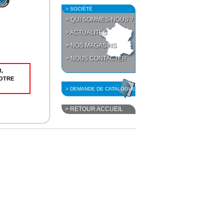
> SOCIÉTÉ
> QUI SOMMES-NOUS ?
> ACTUALITÉS
> NOS MAGASINS
> NOUS CONTACTER
,
OTRE
> DEMANDE DE CATALOGUE
> RETOUR ACCUEIL