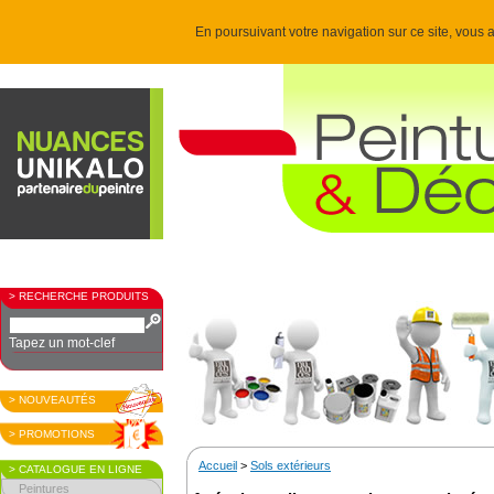
En poursuivant votre navigation sur ce site, vous a
> RECHERCHE PRODUITS
Tapez un mot-clef
> NOUVEAUTÉS
> PROMOTIONS
Accueil
>
Sols extérieurs
> CATALOGUE EN LIGNE
Peintures