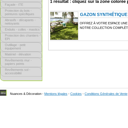
1 résultat : cliquez sur la zone colorée
Façade - ITE
Protection du bois -
GAZON SYNTHÉTIQUE 
peintures spécifiques
Abrasifs - décapants -
OFFREZ À VOTRE ESPACE UNE
nettoyants
NOTRE COLLECTION COMPLÈT
Enduits - colles - mastics
Protection des chantiers -
EPI
Outillage - petit
équipement
Matériel - élévation
Revêtements mur -
papiers peints
Revêtements sol -
accessibilité
Nuances & Décoration -
Mentions légales
-
Cookies
-
Conditions Générales de Vente